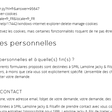
er.py?hl=fr&answer=95647
iver-cookies
ale=fr_FR&locale=fr_FR
fr/help/17442/windows-internet-explorer-delete-manage-cookies
tivez les cookies, mais certaines fonctionnalités risquent de ne pas être
es personnelles
ersonnelles et à quelle(s) fin(s) ?
férents formulaires proposés sont destinées à SPRL Lamoline Jacky & Fils
, à moins que cela vous soit explicitement spécifié. L’ensemble des ch
aiter votre demande.
S/CONTACT
e, votre adresse email, l’objet de votre demande, votre demande, des
ées à SPRL Lamoline Jacky & Filsafin de prendre contact avec vous c
rra entraîner l’impossibilité pour SPRL Lamoline Jacky & Fils de traiter