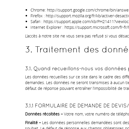
Chrome: http://support.google.com/chrome/bin/answ
Firefox : http://support.mozilla.org/fr/kb/activer-desact
Safari : https://support.apple.com/kb/PH21411?viewloc
Internet Explorer : https://support.microsoft.com/fr-
L’accès à notre site ne vous sera pas refusé si vous désac
3. Traitement des donné
3.1. Quand recueillons-nous vos données p
Les données recueillies sur ce site dans le cadre des dif
demandes. Les données ne seront transmises à aucun tiers
défaut de réponse pouvant entraîner l’impossibilité de tr
3.1.1 FORMULAIRE DE DEMANDE DE DEVI
Données récoltées –
Votre nom, votre numéro de téléphon
Finalité –
Les données personnelles demandées sont destin
souhait. Le défaut de réponse aux champs obligatoires pou