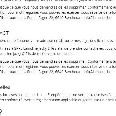
qu’à ce que vous nous demandiez de les supprimer. Conformément aux di
ition pour motif légitime. Vous pouvez les exercer, sous réserve de la fou
Fils – route de la Ronde Fagne 28, 6640 Bercheux – info@lamoline.be
TACT
ro de téléphone, votre adresse email, votre message, des fichiers év
ées à SPRL Lamoline Jacky & Fils afin de prendre contact avec vous, 
amoline Jacky & Fils de traiter votre demande.
qu’à ce que vous nous demandiez de les supprimer. Conformément aux di
ition pour motif légitime. Vous pouvez les exercer, sous réserve de la fou
Fils – route de la Ronde Fagne 28, 6640 Bercheux – info@lamoline.be
elles
localisés au sein de l’Union Européenne et ne seront transmises à aucu
en conformité avec la réglementation applicable et garantisse un niveau 
?