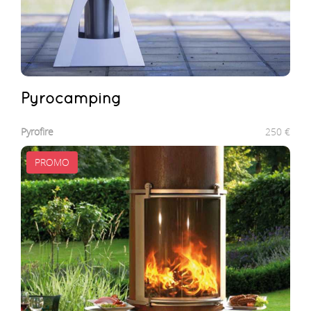
pyrocamping
Pyrofire
250
€
PROMO