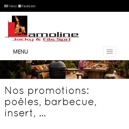
News
Facebook
MENU
Toggle
navigatio
Nos promotions:
poêles, barbecue,
insert, ...