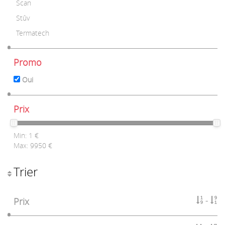
Scan
Stûv
Termatech
Promo
Oui
Prix
Min:
1
€
Max:
9950
€
Trier
Prix