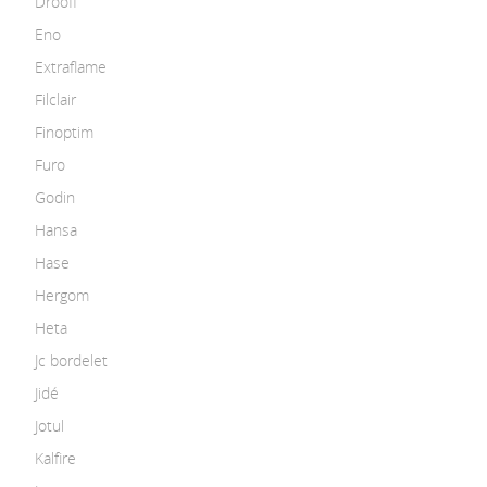
Drooff
Eno
Extraflame
Filclair
Finoptim
Furo
Godin
Hansa
Hase
Hergom
Heta
Jc bordelet
Jidé
Jotul
Kalfire