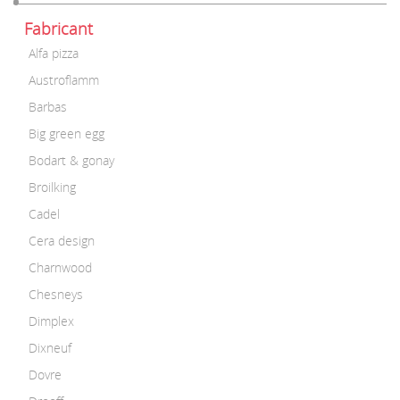
Fabricant
Alfa pizza
Austroflamm
Barbas
Big green egg
Bodart & gonay
Broilking
Cadel
Cera design
Charnwood
Chesneys
Dimplex
Dixneuf
Dovre