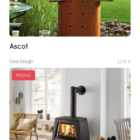
ascot
Cera Design
2235
€
PROMO