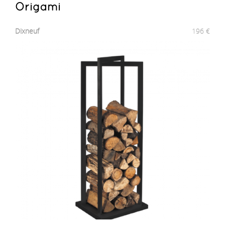
Origami
Dixneuf
196
€