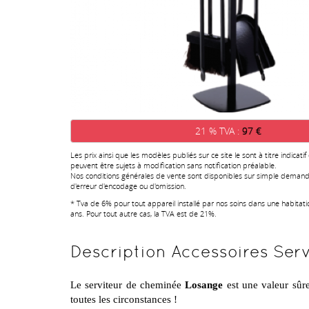
21 % TVA :
97 €
Les prix ainsi que les modèles publiés sur ce site le sont à titre indicatif
peuvent être sujets à modification sans notification préalable.
Nos conditions générales de vente sont disponibles sur simple demand
d'erreur d'encodage ou d'omission.
* Tva de 6% pour tout appareil installé par nos soins dans une habitat
ans. Pour tout autre cas, la TVA est de 21%.
Description Accessoires Serv
Le serviteur de cheminée
Losange
est une valeur sûre
toutes les circonstances !