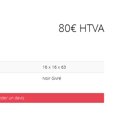
80€ HTVA
16 x 16 x 63
Noir Givré
der un devis