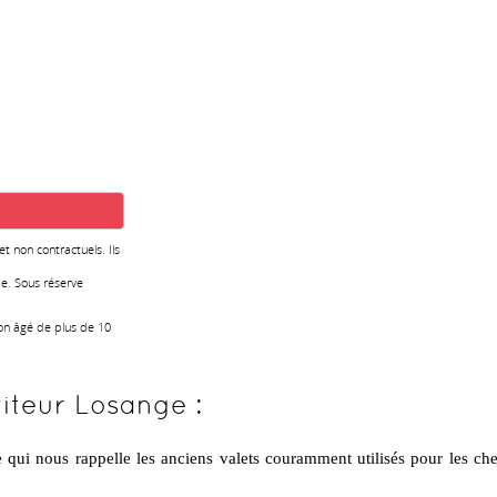
 et non contractuels. Ils
e. Sous réserve
ion âgé de plus de 10
iteur Losange :
 qui nous rappelle les anciens valets couramment utilisés pour les che