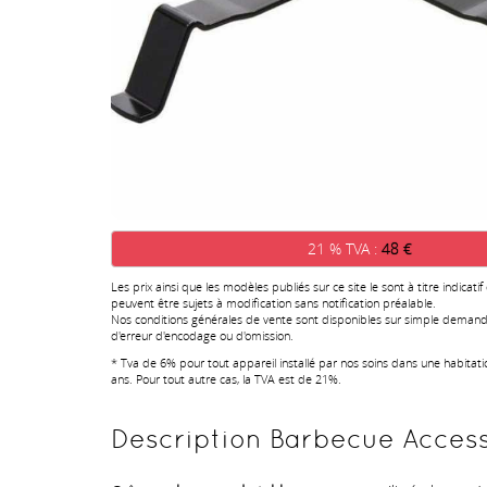
21 % TVA :
48 €
Les prix ainsi que les modèles publiés sur ce site le sont à titre indicatif
peuvent être sujets à modification sans notification préalable.
Nos conditions générales de vente sont disponibles sur simple demand
d'erreur d'encodage ou d'omission.
* Tva de 6% pour tout appareil installé par nos soins dans une habitat
ans. Pour tout autre cas, la TVA est de 21%.
Description Barbecue Access