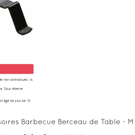
 et non contractuels. Ils
e. Sous réserve
ion âgé de plus de 10
oires Barbecue Berceau de Table - M 