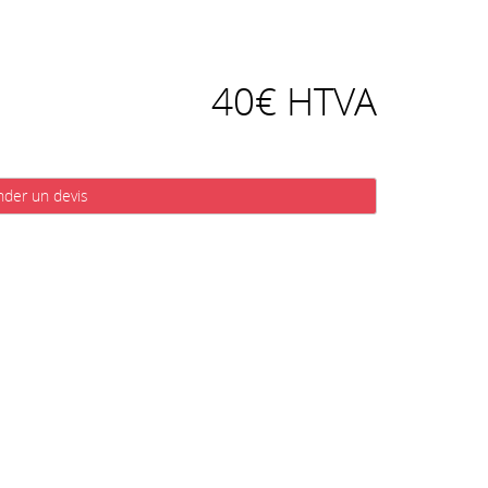
40€ HTVA
der un devis