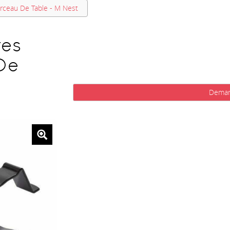
rceau De Table - M Nest
res
De
Deman