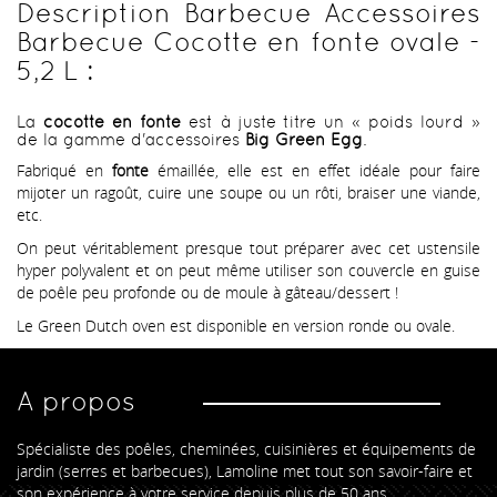
Description Barbecue Accessoires
Barbecue Cocotte en fonte ovale -
5,2 L :
La
cocotte en fonte
est à juste titre un « poids lourd »
de la gamme d'accessoires
Big Green Egg
.
Fabriqué en
fonte
émaillée, elle est en effet idéale pour faire
mijoter un ragoût, cuire une soupe ou un rôti, braiser une viande,
etc.
On peut véritablement presque tout préparer avec cet ustensile
hyper polyvalent et on peut même utiliser son couvercle en guise
de poêle peu profonde ou de moule à gâteau/dessert !
Le Green Dutch oven est disponible en version ronde ou ovale.
A propos
Spécialiste des poêles, cheminées, cuisinières et équipements de
jardin (serres et barbecues), Lamoline met tout son savoir-faire et
son expérience à votre service depuis plus de 50 ans.