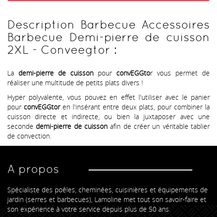
Description Barbecue Accessoires
Barbecue Demi-pierre de cuisson
2XL - Conveegtor :
La
demi-pierre de cuisson
pour
convEGGto
r vous permet de
réaliser une multitude de petits plats divers !
Hyper polyvalente, vous pouvez en effet l'utiliser avec le panier
pour
convEGGtor
en l'insérant entre deux plats, pour combiner la
cuisson directe et indirecte, ou bien la juxtaposer avec une
seconde
demi-pierre de cuisson
afin de créer un véritable tablier
de convection.
A propos
Spécialiste des poêles, cheminées, cuisinières et équipements de
jardin (serres et barbecues), Lamoline met tout son savoir-faire et
son expérience à votre service depuis plus de 50 ans.