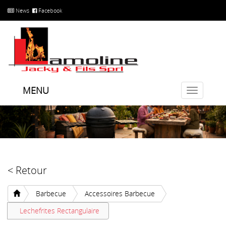
News
Facebook
MENU
Toggle
navigatio
< Retour
Barbecue
Accessoires Barbecue
Lechefrites Rectangulaire