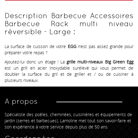
Description Barbecue Accessoires
Barbecue Rack multi niveau
réversible - Large :
La surface de cuisson de votre
EGG
n’est pas assez grande pour
préparer votre repas ?
Ajoutez-lui donc un étage ! La
grille multi-niveaux Big Green Egg
est un grill en acier inoxydable surélevé qui vous permet de
doubler la surface du gril et de griller et / ou de cuisiner à
plusieurs niveaux.
A propos
Spécialiste des poêles, cheminées, cuisinières et équipements de
jardin (serres et barbecues), Lamoline met tout son savoir-faire et
son expérience à votre service depuis plus de 50 ans.