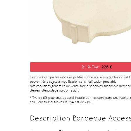
21 % TVA :
226 €
Les prix ainsi que les modèles publiés sur ce site le sont à titre indicatif
peuvent être sujets à modification sans notification préalable.
Nos conditions générales de vente sont disponibles sur simple demand
d'erreur d'encodage ou d'omission.
* Tva de 6% pour tout appareil installé par nos soins dans une habitat
ans. Pour tout autre cas, la TVA est de 21%.
Description Barbecue Acces