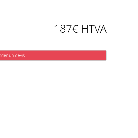
187€ HTVA
der un devis