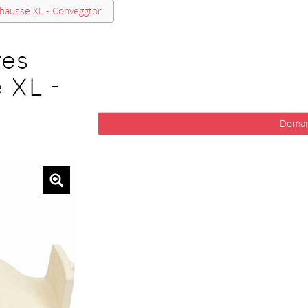
hausse XL - Conveggtor
res
 XL -
Deman