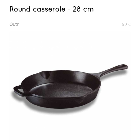
Round casserole - 28 cm
Outr
59
€