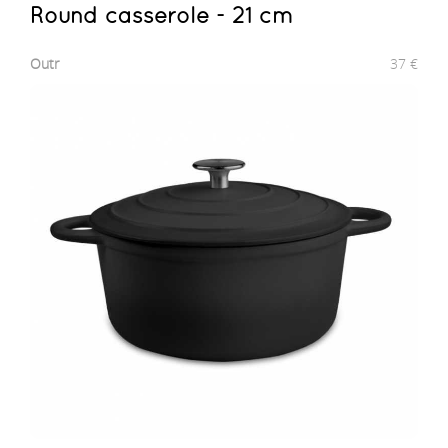
Round casserole - 21 cm
Outr
37
€