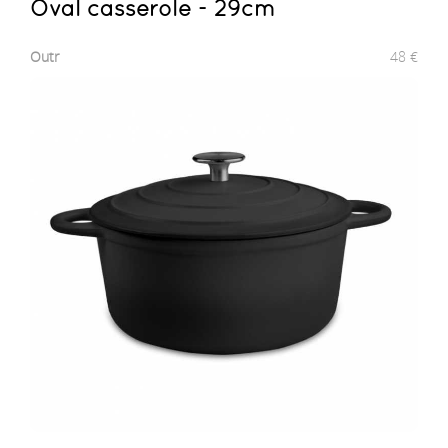
Oval casserole - 29cm
Outr
48
€