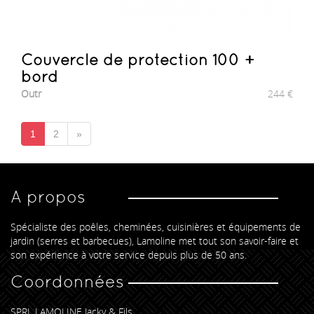
Couvercle de protection 100 +
bord
Outr
244
€
1
2
»
A propos
Spécialiste des poêles, cheminées, cuisinières et équipements de
jardin (serres et barbecues), Lamoline met tout son savoir-faire et
son expérience à votre service depuis plus de 50 ans.
Coordonnées
SPRL LAMOLINE Jacky & Fils