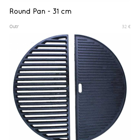
Round Pan - 31 cm
Outr
32
€