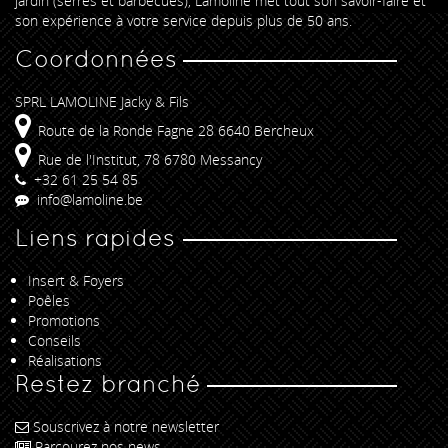
jardin (serres et barbecues), Lamoline met tout son savoir-faire et
son expérience à votre service depuis plus de 50 ans.
Coordonnées
SPRL LAMOLINE Jacky & Fils
Route de la Ronde Fagne 28 6640 Bercheux
Rue de l'Institut, 78 6780 Messancy
+32 61 25 54 85
info@lamoline.be
Liens rapides
Insert & Foyers
Poêles
Promotions
Conseils
Réalisations
Restez branché
Souscrivez à notre newsletter
Parcourez nos news