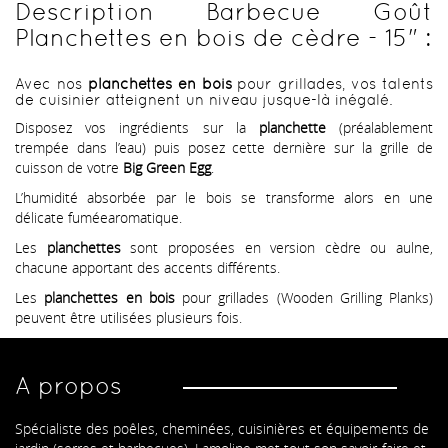
Description Barbecue Goût
Planchettes en bois de cèdre - 15" :
Avec nos
planchettes en bois
pour grillades, vos talents
de cuisinier atteignent un niveau jusque-là inégalé.
Disposez vos ingrédients sur la
planchette
(préalablement
trempée dans l’eau) puis posez cette dernière sur la grille de
cuisson de votre
Big Green Egg
.
L’humidité absorbée par le bois se transforme alors en une
délicate fuméearomatique.
Les
planchettes
sont proposées en version cèdre ou aulne,
chacune apportant des accents différents.
Les
planchettes en bois
pour grillades (Wooden Grilling Planks)
peuvent être utilisées plusieurs fois.
A propos
Spécialiste des poêles, cheminées, cuisinières et équipements de