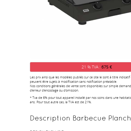
21 % TVA :
675 €
Les prix ainsi que les modèles publiés sur ce site le sont à titre indicatif
peuvent être sujets à modification sans notification préalable.
Nos conditions générales de vente sont disponibles sur simple demand
d'erreur d'encodage ou d'omission.
* Tva de 6% pour tout appareil installé par nos soins dans une habitat
ans. Pour tout autre cas, la TVA est de 21%.
Description Barbecue Plancha