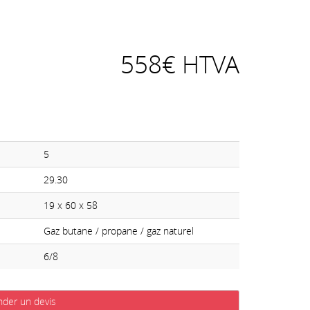
558€ HTVA
5
29.30
19 x 60 x 58
Gaz butane / propane / gaz naturel
6/8
der un devis