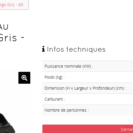
rgo Gris - 60
Au
ris -
Infos techniques
Puissance nominale (KW) :
Poids (kg) :
Dimension (H x Largeur x Profondeur) (cm) :
Carburant :
Nombre de personnes :
Deman