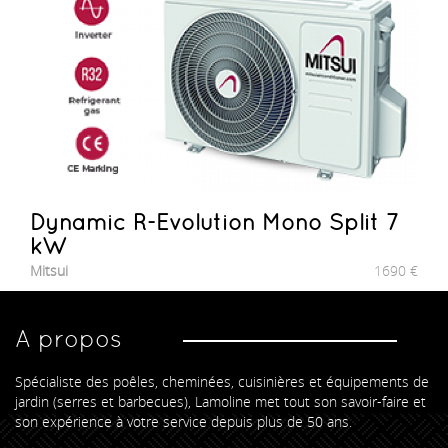
Dynamic R-Evolution Mono Split 7
kW
Mitsui
1690
€
A propos
Spécialiste des poêles, cheminées, cuisinières et équipements de
jardin (serres et barbecues), Lamoline met tout son savoir-faire et
son expérience à votre service depuis plus de 50 ans.