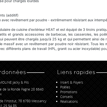
ose pour charges lourdes
nts (additif)
 avec revêtement par poudre - extrêmement résistant aux intempé
laire de cuisine d'extérieur HEAT et est équipé de 3 tiroirs pratiq
its et grands accessoires de barbecue, les casseroles, les poêles, 
 qui peuvent être chargés jusqu'à 25 kg et qui permettent ainsi d
ble massif avec un revêtement par poudre noir résistant. Tous les
c différents plans de travail (HPL, granit ou acier inoxydable) pour
rdonnées
Liens rapides
MOLINE Jacky & Fils
Insert & Foyers
Poêles
e de la Ronde Fagne 28 6640
Promotions
x
Conseils
de l'Institut, 78 6780 Messancy
Réalisations
1 25 54 85