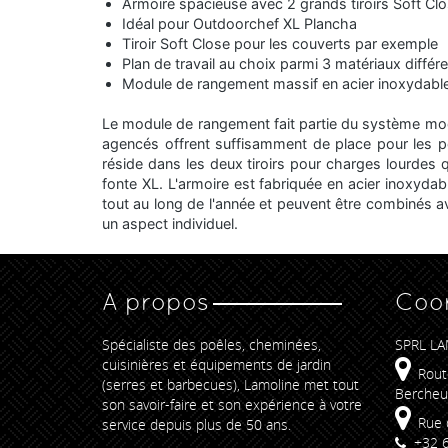
Armoire spacieuse avec 2 grands tiroirs Soft Cl
Idéal pour Outdoorchef XL Plancha
Tiroir Soft Close pour les couverts par exemple
Plan de travail au choix parmi 3 matériaux différe
Module de rangement massif en acier inoxydable
Le module de rangement fait partie du système modu
agencés offrent suffisamment de place pour les pet
réside dans les deux tiroirs pour charges lourdes
fonte XL. L'armoire est fabriquée en acier inoxyda
tout au long de l'année et peuvent être combinés ave
un aspect individuel.
A propos
Coo
Spécialiste des poêles, cheminées,
SPRL LA
cuisinières et équipements de jardin
Rout
(serres et barbecues), Lamoline met tout
Bercheu
son savoir-faire et son expérience à votre
Rue 
service depuis plus de 50 ans.
+32 6