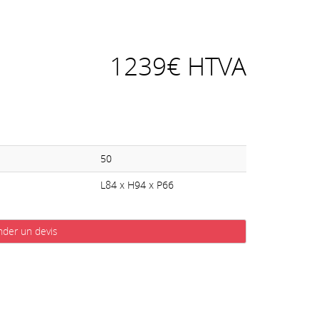
1239€ HTVA
50
L84 x H94 x P66
der un devis