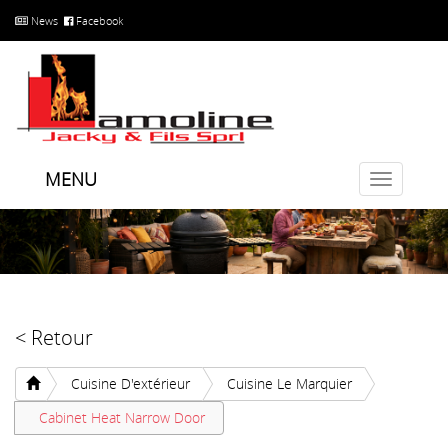
News
Facebook
MENU
Toggle
navigatio
< Retour
Cuisine D'extérieur
Cuisine Le Marquier
Cabinet Heat Narrow Door