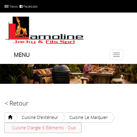
News
Facebook
MENU
Toggle
navigatio
< Retour
Cuisine D'extérieur
Cuisine Le Marquier
Cuisine D'angle 5 Éléments - Duo