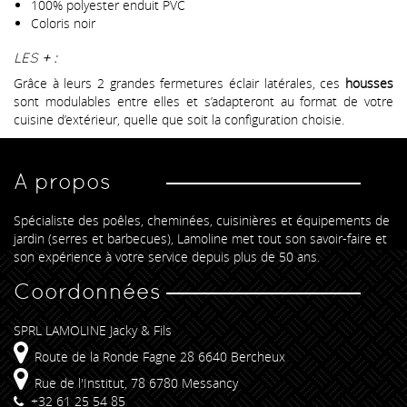
100% polyester enduit PVC
Coloris noir
LES + :
Grâce à leurs 2 grandes fermetures éclair latérales, ces
housses
sont modulables entre elles et s’adapteront au format de votre
cuisine d’extérieur, quelle que soit la configuration choisie.
A propos
Spécialiste des poêles, cheminées, cuisinières et équipements de
jardin (serres et barbecues), Lamoline met tout son savoir-faire et
son expérience à votre service depuis plus de 50 ans.
Coordonnées
SPRL LAMOLINE Jacky & Fils
Route de la Ronde Fagne 28 6640 Bercheux
Rue de l'Institut, 78 6780 Messancy
+32 61 25 54 85