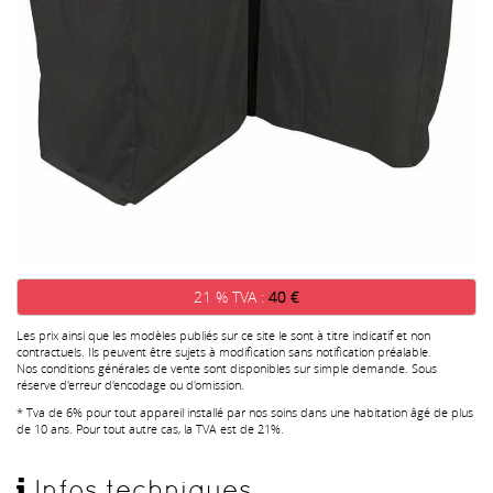
21 % TVA :
40 €
Les prix ainsi que les modèles publiés sur ce site le sont à titre indicatif et non
contractuels. Ils peuvent être sujets à modification sans notification préalable.
Nos conditions générales de vente sont disponibles sur simple demande. Sous
réserve d'erreur d'encodage ou d'omission.
* Tva de 6% pour tout appareil installé par nos soins dans une habitation âgé de plus
de 10 ans. Pour tout autre cas, la TVA est de 21%.
Infos techniques