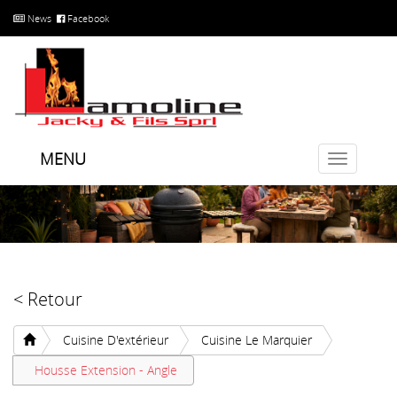
News
Facebook
MENU
Toggle
navigatio
< Retour
Cuisine D'extérieur
Cuisine Le Marquier
Housse Extension - Angle