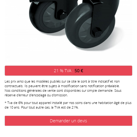
21 % TVA :
50 €
Les prix ainsi que les modèles publiés sur ce site le sont à titre indicatif et non
contractuels. Ils peuvent être sujets à modification sans notification préalable.
Nos conditions générales de vente sont disponibles sur simple demande. Sous
réserve d'erreur d'encodage ou d'omission.
* Tva de 6% pour tout appareil installé par nos soins dans une habitation âgé de plus
de 10 ans. Pour tout autre cas, la TVA est de 21%.
Demander un devis