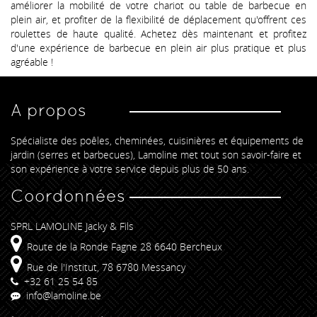
améliorer la mobilité de votre chariot ou table de barbecue en
plein air, et profiter de la flexibilité de déplacement qu'offrent ces
roulettes de haute qualité. Achetez dès maintenant et profitez
d'une expérience de barbecue en plein air plus pratique et plus
agréable !
A propos
Spécialiste des poêles, cheminées, cuisinières et équipements de
jardin (serres et barbecues), Lamoline met tout son savoir-faire et
son expérience à votre service depuis plus de 50 ans.
Coordonnées
SPRL LAMOLINE Jacky & Fils
Route de la Ronde Fagne 28 6640 Bercheux
Rue de l'Institut, 78 6780 Messancy
+32 61 25 54 85
info@lamoline.be