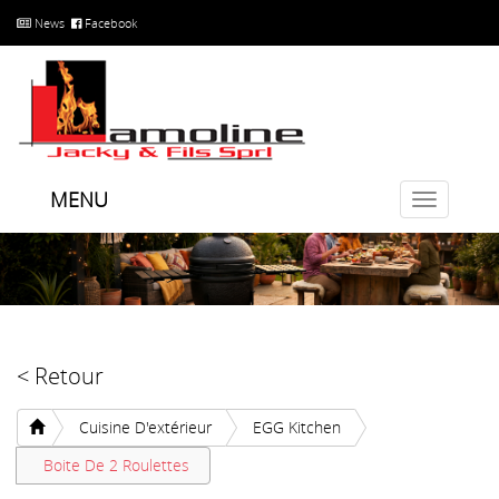
News
Facebook
MENU
Toggle
navigatio
< Retour
Cuisine D'extérieur
EGG Kitchen
Boite De 2 Roulettes