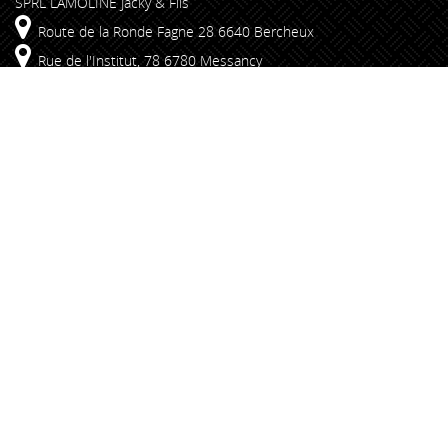
SPRL LAMOLINE Jacky & Fils
Route de la Ronde Fagne 28 6640 Bercheux
Rue de l'Institut, 78 6780 Messancy
+32 61 25 54 85
info@lamoline.be
Liens rapides
Insert & Foyers
Poêles
Promotions
Conseils
Réalisations
Restez branché
Souscrivez à notre newsletter
Parcourez nos news
Visitez notre page Facebook
Lamoline Copyright 2026 -
Site réalisé par julien-motch.lu
-
Conditions générales de vente
-
Mentions légales
-
Politique de
confidentialité