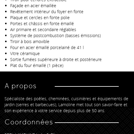
Façade en acier émaillée
Revêtement intérieur du foyer en fonte
Plaque et cercles en fonte polie
Portes et châssis en fonte émaillé
Air primaire et secondaire réglables
Système de postcombustion (basses émissions)
Tiroir à bois amovible
Four en acier émaillé porcelainé de 41 l
Vitre céramique
Sortie fumées supérieure à droite et postérieure
Plat du four émaillé (1 pièce)
A propos
Spécialiste des poêles, cheminées, cuisinières et équipements de
jardin (serres et barbecues), Lamoline met tout son savoir-faire et
son expérience à votre service depuis plus de 50 ans.
Coordonnées