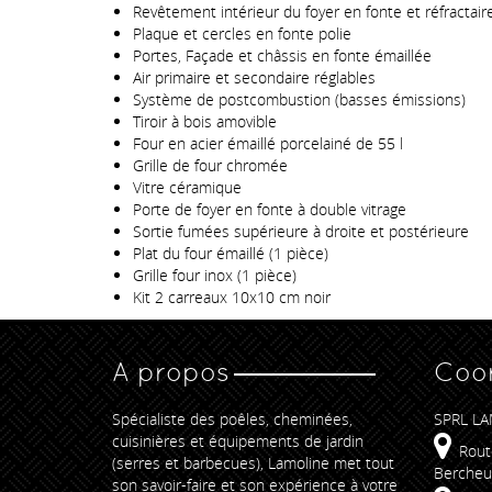
Revêtement intérieur du foyer en fonte et réfractair
Plaque et cercles en fonte polie
Portes, Façade et châssis en fonte émaillée
Air primaire et secondaire réglables
Système de postcombustion (basses émissions)
Tiroir à bois amovible
Four en acier émaillé porcelainé de 55 l
Grille de four chromée
Vitre céramique
Porte de foyer en fonte à double vitrage
Sortie fumées supérieure à droite et postérieure
Plat du four émaillé (1 pièce)
Grille four inox (1 pièce)
Kit 2 carreaux 10x10 cm noir
A propos
Coo
Spécialiste des poêles, cheminées,
SPRL LA
cuisinières et équipements de jardin
Rout
(serres et barbecues), Lamoline met tout
Bercheu
son savoir-faire et son expérience à votre