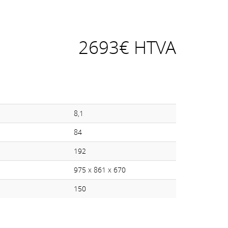
2693€ HTVA
8,1
84
192
975 x 861 x 670
150