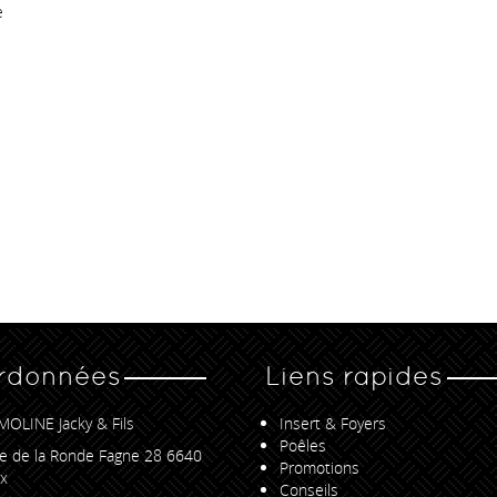
e
rdonnées
Liens rapides
MOLINE Jacky & Fils
Insert & Foyers
Poêles
e de la Ronde Fagne 28 6640
Promotions
x
Conseils