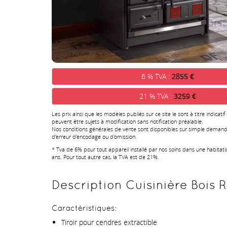
6 % TVA :
2855 €
21 % TVA :
3259 €
Les prix ainsi que les modèles publiés sur ce site le sont à titre indicatif
peuvent être sujets à modification sans notification préalable.
Nos conditions générales de vente sont disponibles sur simple demand
d'erreur d'encodage ou d'omission.
* Tva de 6% pour tout appareil installé par nos soins dans une habitat
ans. Pour tout autre cas, la TVA est de 21%.
Description Cuisinière Bois R
Caractéristiques:
Tiroir pour cendres extractible