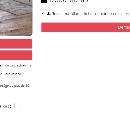
Rosa l extraflame fiche technique cuisinier
Deman
 et non contractuels. Ils
e. Sous réserve
ion âgé de plus de 10
osa L :