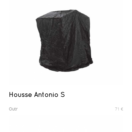
Housse Antonio S
Outr
71
€