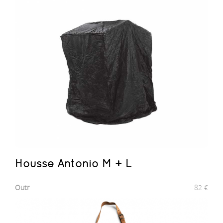
Housse Antonio M + L
Outr
82
€