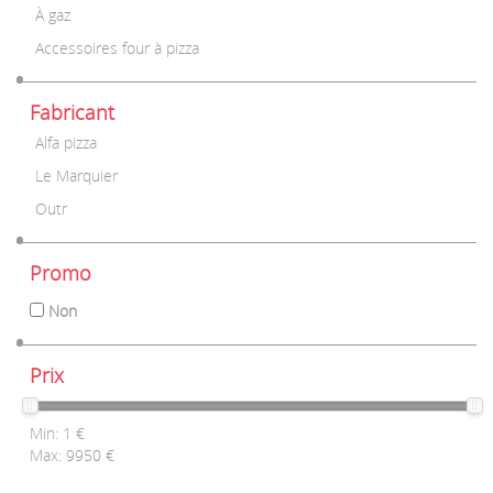
À gaz
Accessoires four à pizza
Fabricant
Alfa pizza
Le Marquier
Outr
Promo
Non
Prix
Min:
1
€
Max:
9950
€