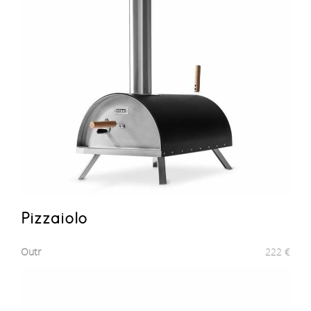
Pizzaiolo
Outr
222
€