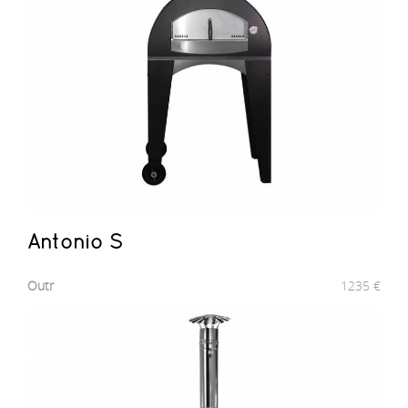
Antonio S
Outr
1235
€