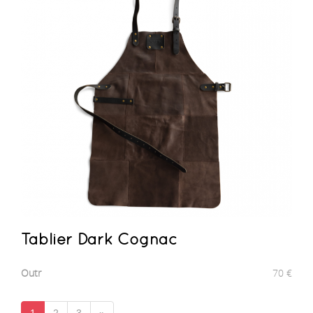
Tablier Dark Cognac
Outr
70
€
1
2
3
»