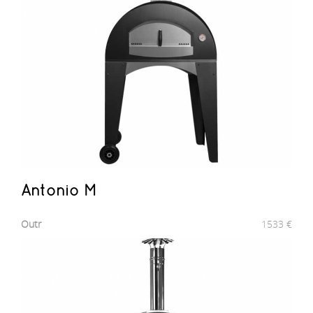
Antonio M
Outr
1533
€