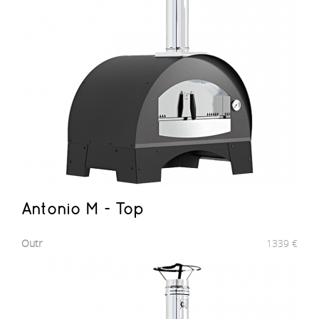
Antonio M - Top
Outr
1339
€