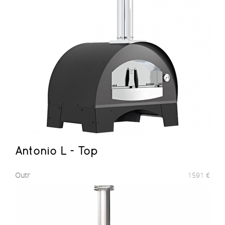
Antonio L - Top
Outr
1591
€