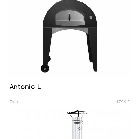
Antonio L
Outr
1798
€