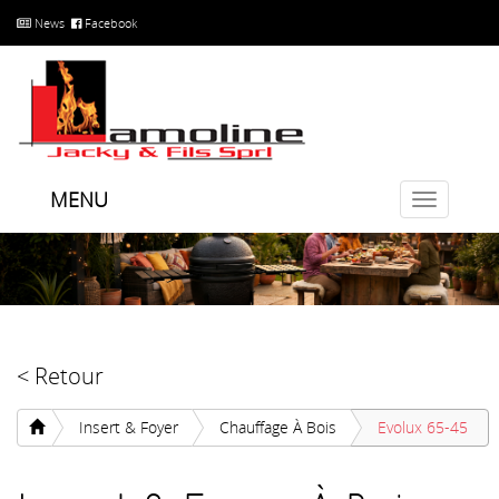
News
Facebook
MENU
Toggle
navigatio
< Retour
Insert & Foyer
Chauffage À Bois
Evolux 65-45