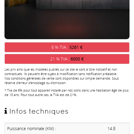
6 % TVA :
5261 €
21 % TVA :
6005 €
Les prix ainsi que les modèles publiés sur ce site le sont à titre indicatif et non
contractuels. Ils peuvent être sujets à modification sans notification préalable.
Nos conditions générales de vente sont disponibles sur simple demande. Sous
réserve d'erreur d'encodage ou d'omission.
* Tva de 6% pour tout appareil installé par nos soins dans une habitation âgé de plus
de 10 ans. Pour tout autre cas, la TVA est de 21%.
Infos techniques
Puissance nominale (KW) :
14.8