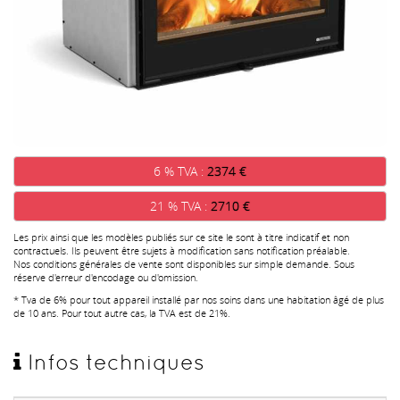
6 % TVA :
2374 €
21 % TVA :
2710 €
Les prix ainsi que les modèles publiés sur ce site le sont à titre indicatif et non
contractuels. Ils peuvent être sujets à modification sans notification préalable.
Nos conditions générales de vente sont disponibles sur simple demande. Sous
réserve d'erreur d'encodage ou d'omission.
* Tva de 6% pour tout appareil installé par nos soins dans une habitation âgé de plus
de 10 ans. Pour tout autre cas, la TVA est de 21%.
Infos techniques