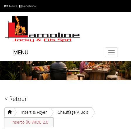
News
Facebook
MENU
Toggle
navigatio
< Retour
Insert & Foyer
Chauffage À Bois
Inserto 80 WIDE 2.0