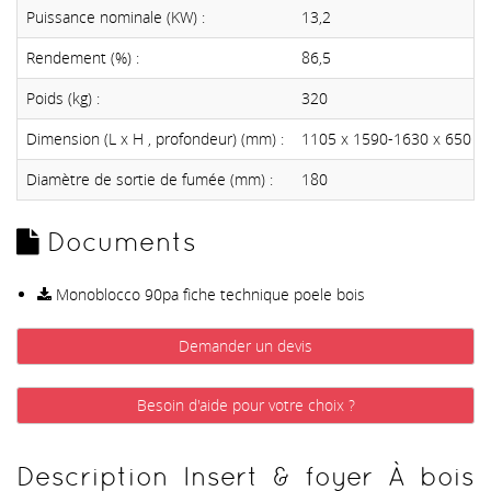
Puissance nominale (KW) :
13,2
Rendement (%) :
86,5
Poids (kg) :
320
Dimension (L x H , profondeur) (mm) :
1105 x 1590-1630 x 650
Diamètre de sortie de fumée (mm) :
180
Documents
Monoblocco 90pa fiche technique poele bois
Demander un devis
Besoin d'aide pour votre choix ?
Description Insert & foyer À bois