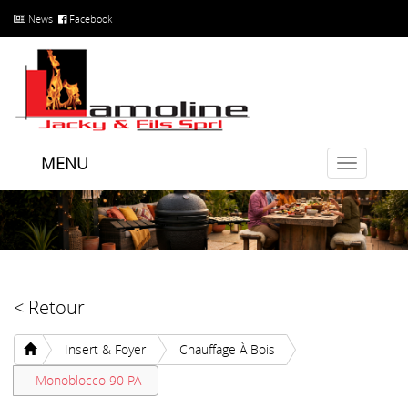
News
Facebook
MENU
Toggle
navigatio
< Retour
Insert & Foyer
Chauffage À Bois
Monoblocco 90 PA