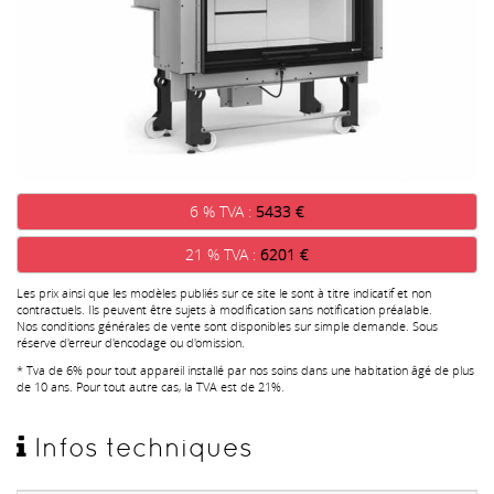
6 % TVA :
5433 €
21 % TVA :
6201 €
Les prix ainsi que les modèles publiés sur ce site le sont à titre indicatif et non
contractuels. Ils peuvent être sujets à modification sans notification préalable.
Nos conditions générales de vente sont disponibles sur simple demande. Sous
réserve d'erreur d'encodage ou d'omission.
* Tva de 6% pour tout appareil installé par nos soins dans une habitation âgé de plus
de 10 ans. Pour tout autre cas, la TVA est de 21%.
Infos techniques