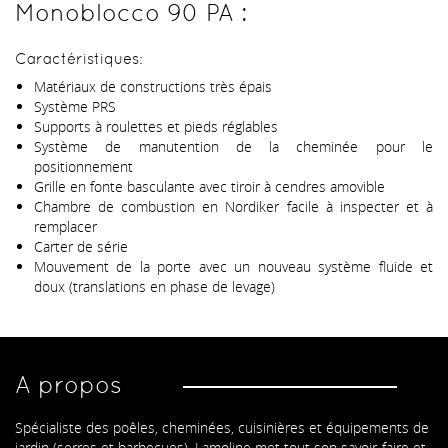
Monoblocco 90 PA :
Caractéristiques:
Matériaux de constructions très épais
Système PRS
Supports à roulettes et pieds réglables
Système de manutention de la cheminée pour le
positionnement
Grille en fonte basculante avec tiroir à cendres amovible
Chambre de combustion en Nordiker facile à inspecter et à
remplacer
Carter de série
Mouvement de la porte avec un nouveau système fluide et
doux (translations en phase de levage)
A propos
Spécialiste des poêles, cheminées, cuisinières et équipements de
jardin (serres et barbecues), Lamoline met tout son savoir-faire et