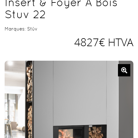
Insert & Foyer À Bois
Stuv 22
Marques:
Stûv
4827€ HTVA