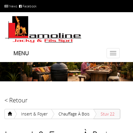
News
Facebook
MENU
Toggle
navigatio
< Retour
Insert & Foyer
Chauffage À Bois
Stuv 22