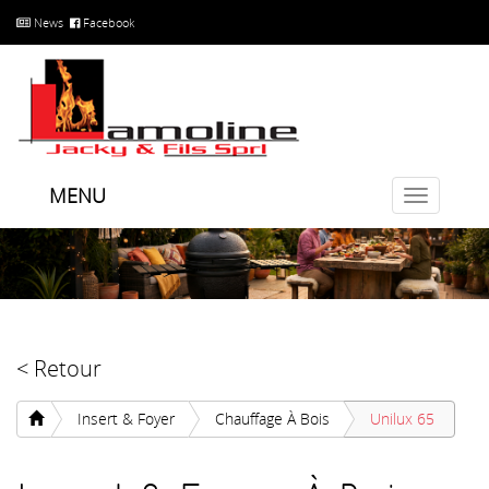
News
Facebook
MENU
Toggle
navigatio
< Retour
Insert & Foyer
Chauffage À Bois
Unilux 65