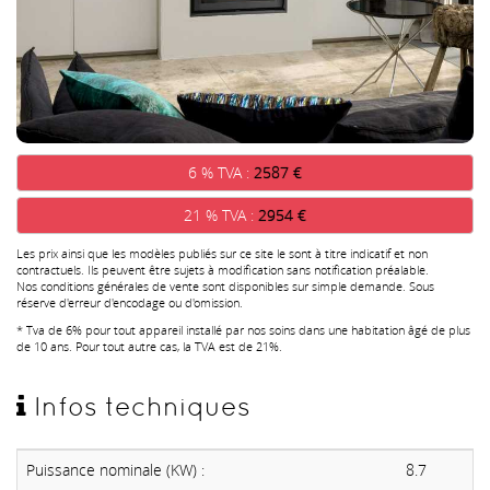
6 % TVA :
2587 €
21 % TVA :
2954 €
Les prix ainsi que les modèles publiés sur ce site le sont à titre indicatif et non
contractuels. Ils peuvent être sujets à modification sans notification préalable.
Nos conditions générales de vente sont disponibles sur simple demande. Sous
réserve d'erreur d'encodage ou d'omission.
* Tva de 6% pour tout appareil installé par nos soins dans une habitation âgé de plus
de 10 ans. Pour tout autre cas, la TVA est de 21%.
Infos techniques
Puissance nominale (KW) :
8.7