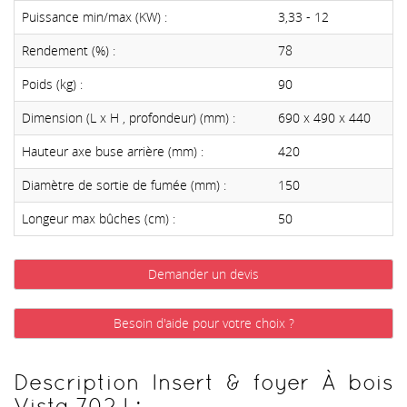
Puissance min/max (KW) :
3,33 - 12
Rendement (%) :
78
Poids (kg) :
90
Dimension (L x H , profondeur) (mm) :
690 x 490 x 440
Hauteur axe buse arrière (mm) :
420
Diamètre de sortie de fumée (mm) :
150
Longeur max bûches (cm) :
50
Demander un devis
Besoin d'aide pour votre choix ?
Description Insert & foyer À bois
Vista 702 I :