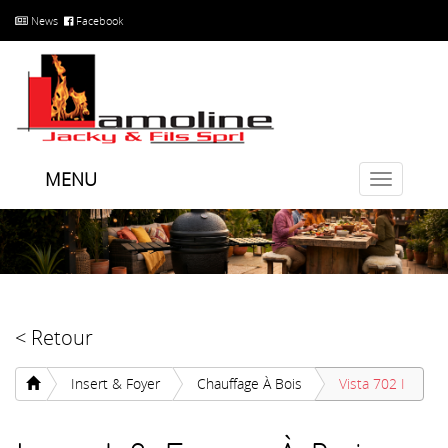
News
Facebook
MENU
Toggle
navigatio
< Retour
Insert & Foyer
Chauffage À Bois
Vista 702 I