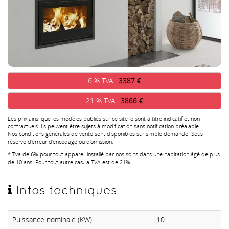
6 % TVA :
3387 €
21 % TVA :
3866 €
Les prix ainsi que les modèles publiés sur ce site le sont à titre indicatif et non
contractuels. Ils peuvent être sujets à modification sans notification préalable.
Nos conditions générales de vente sont disponibles sur simple demande. Sous
réserve d'erreur d'encodage ou d'omission.
* Tva de 6% pour tout appareil installé par nos soins dans une habitation âgé de plus
de 10 ans. Pour tout autre cas, la TVA est de 21%.
Infos techniques
Puissance nominale (KW) :
10