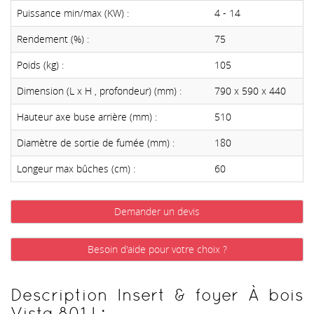
Puissance min/max (KW) :
4 - 14
Rendement (%) :
75
Poids (kg) :
105
Dimension (L x H , profondeur) (mm) :
790 x 590 x 440
Hauteur axe buse arrière (mm) :
510
Diamètre de sortie de fumée (mm) :
180
Longeur max bûches (cm) :
60
Demander un devis
Besoin d'aide pour votre choix ?
Description Insert & foyer À bois
Vista 801 I :