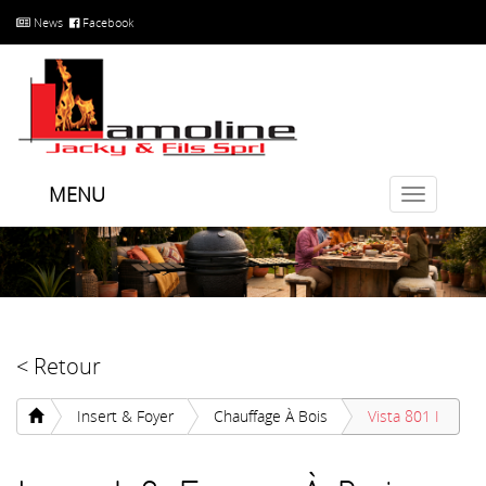
News
Facebook
MENU
Toggle
navigatio
< Retour
Insert & Foyer
Chauffage À Bois
Vista 801 I