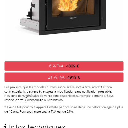
6 % TVA :
4309 €
21 % TVA :
4919 €
Les prix ainsi que les modèles publiés sur ce site le sont à titre indicatif et non
contractuels. Ils peuvent être sujets à modification sans notification préalable.
Nos conditions générales de vente sont disponibles sur simple demande. Sous
réserve d'erreur d'encodage ou d'omission.
* Tva de 6% pour tout appareil installé par nos soins dans une habitation âgé de plus
de 10 ans. Pour tout autre cas, la TVA est de 21%.
Infos techniques