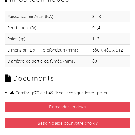
Puissance min/max (KW) :
3 - 8
Rendement (%) :
91,4
Poids (kg) :
113
Dimension (L x H , profondeur) (mm) :
680 x 480 x 512
Diamètre de sortie de fumée (mm) :
80
Documents
Comfort p70 air h49 fiche technique insert pellet
Demander un devis
Besoin d'aide pour votre choix ?