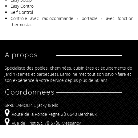
Easy Control
Self Control
Contrôle avec radiocommande « portable » avec fonction
thermostat
A propos
Spécialiste des poêles, cheminées, cuisinières et équipements de
jardin (serres et barbecues), Lamoline met tout son savoir-faire et
son expérience à votre service depuis plus de 50 ans.
Coordonnées
SPRL LAMOLINE Jacky & Fils
Route de la Ronde Fagne 28 6640 Bercheux
Rue de l'Institut, 78 6780 Messancy
+32 61 25 54 85
info@lamoline.be