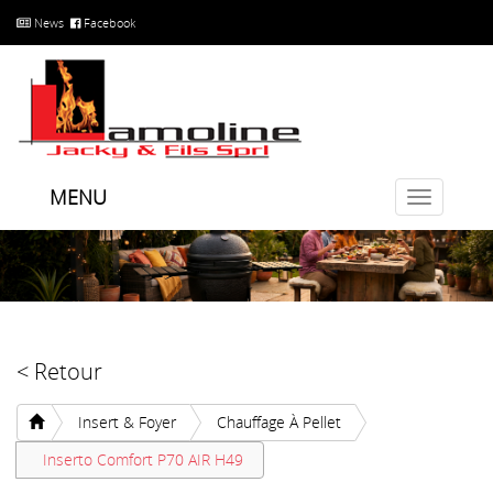
News
Facebook
MENU
Toggle
navigatio
< Retour
Insert & Foyer
Chauffage À Pellet
Inserto Comfort P70 AIR H49