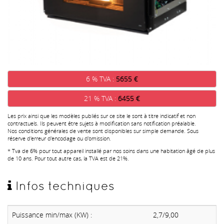
6 % TVA :
5655 €
21 % TVA :
6455 €
Les prix ainsi que les modèles publiés sur ce site le sont à titre indicatif et non
contractuels. Ils peuvent être sujets à modification sans notification préalable.
Nos conditions générales de vente sont disponibles sur simple demande. Sous
réserve d'erreur d'encodage ou d'omission.
* Tva de 6% pour tout appareil installé par nos soins dans une habitation âgé de plus
de 10 ans. Pour tout autre cas, la TVA est de 21%.
Infos techniques
Puissance min/max (KW) :
2,7/9,00