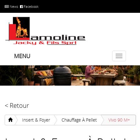
News
Facebook
MENU
Toggle
navigatio
< Retour
Insert & Foyer
Chauffage À Pellet
Vivo 90 M+