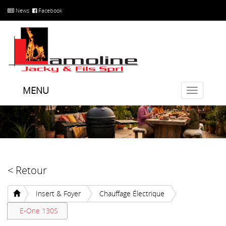
News
Facebook
MENU
Toggle
navigatio
< Retour
Insert & Foyer
Chauffage Électrique
E-One 130S