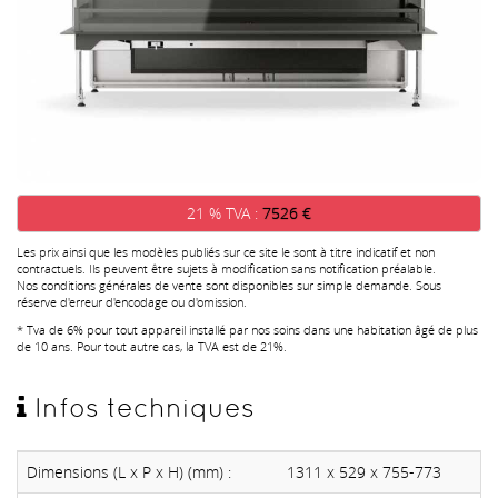
21 % TVA :
7526 €
Les prix ainsi que les modèles publiés sur ce site le sont à titre indicatif et non
contractuels. Ils peuvent être sujets à modification sans notification préalable.
Nos conditions générales de vente sont disponibles sur simple demande. Sous
réserve d'erreur d'encodage ou d'omission.
* Tva de 6% pour tout appareil installé par nos soins dans une habitation âgé de plus
de 10 ans. Pour tout autre cas, la TVA est de 21%.
Infos techniques
Dimensions (L x P x H) (mm) :
1311 x 529 x 755-773