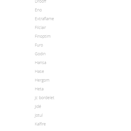
Drooff
Eno
Extraflame
Filclair
Finoptim
Furo
Godin
Hansa
Hase
Hergom
Heta
Jc bordelet
Jidé
Jotul
Kalfire