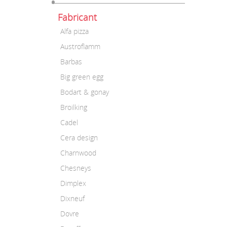
Fabricant
Alfa pizza
Austroflamm
Barbas
Big green egg
Bodart & gonay
Broilking
Cadel
Cera design
Charnwood
Chesneys
Dimplex
Dixneuf
Dovre