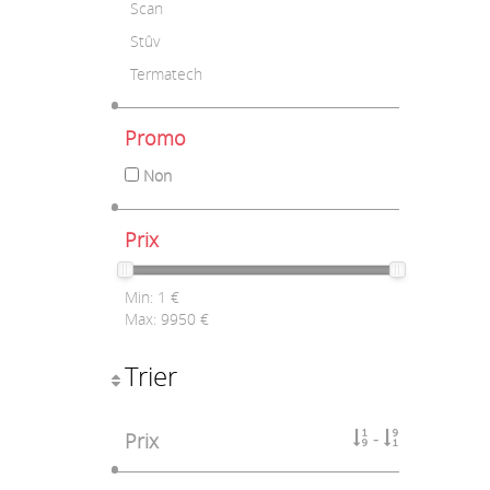
Scan
Stûv
Termatech
Promo
Non
Prix
Min:
1
€
Max:
9950
€
Trier
Prix