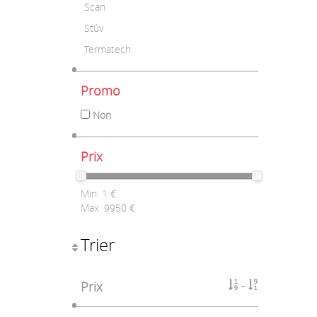
Scan
Stûv
Termatech
Promo
Non
Prix
Min:
1
€
Max:
9950
€
Trier
Prix