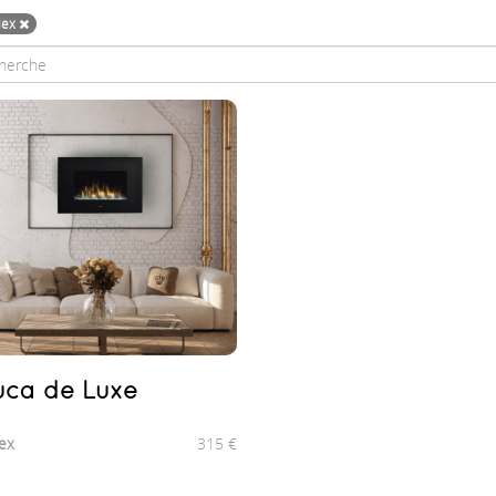
lex
luca de Luxe
ex
315
€