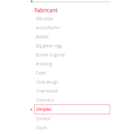
Fabricant
Alfa pizza
Austroflamm
Barbas
Big green egg
Bodart & gonay
Broilking
Cadel
Cera design
Charnwood
Chesneys
Dimplex
Dixneuf
Dovre