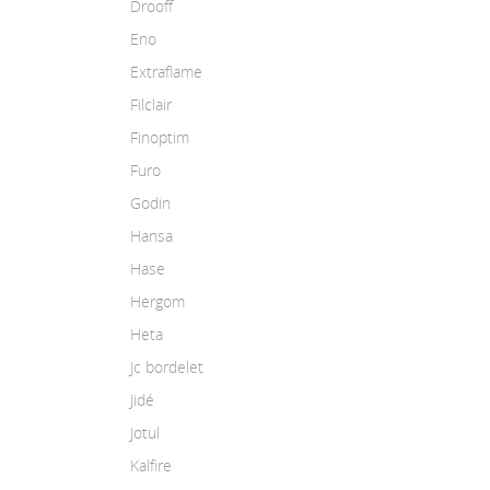
Drooff
Eno
Extraflame
Filclair
Finoptim
Furo
Godin
Hansa
Hase
Hergom
Heta
Jc bordelet
Jidé
Jotul
Kalfire