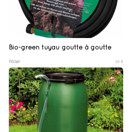
Bio-green tuyau goutte à goutte
Filclair
36
€