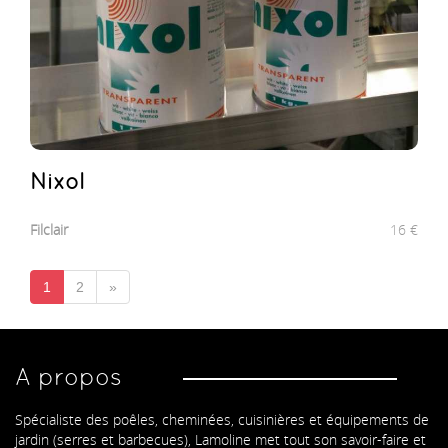
Nixol
Filclair
16
€
1
2
»
A propos
Spécialiste des poêles, cheminées, cuisinières et équipements de
jardin (serres et barbecues), Lamoline met tout son savoir-faire et