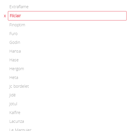
Extraflame
Filclair
Finoptim
Furo
Godin
Hansa
Hase
Hergom
Heta
Jc bordelet
Jidé
Jotul
Kalfire
Lacunza
Le Marquier