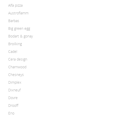
Alfa pizza
Austroflamm
Barbas
Big green egg
Bodart & gonay
Broilking
Cadel
Cera design
Charnwood
Chesneys
Dimplex
Dixneuf
Dovre
Drooff
Eno