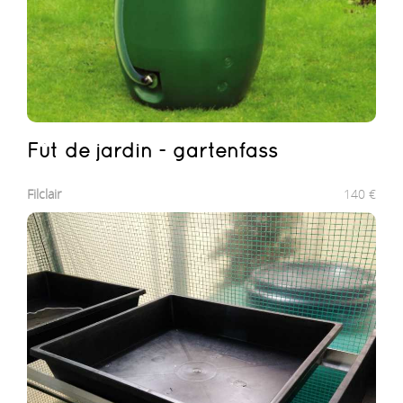
Fût de jardin - gartenfass
Filclair
140
€