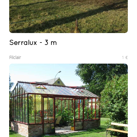
Serralux - 3 m
Filclair
1
€