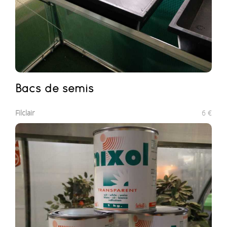
Bacs de semis
Filclair
6
€