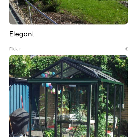
Elegant
Filclair
1
€