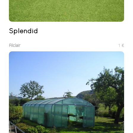
splendid
Filclair
1
€