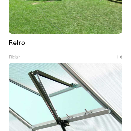
Retro
Filclair
1
€