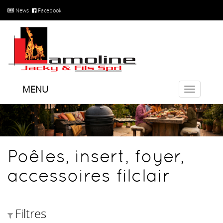
News
Facebook
MENU
Toggle
navigatio
Poêles, insert, foyer,
accessoires filclair
Filtres