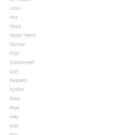
Lotus
Mcz
Mitsui
Nestor martin
Olympia
Onyx
Outdoorchef
Outr
Palazzetti
Pyrofire
Rocal
Royal
Saey
Scan
Stûv