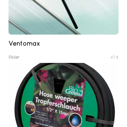
Ventomax
Filclair
47
€