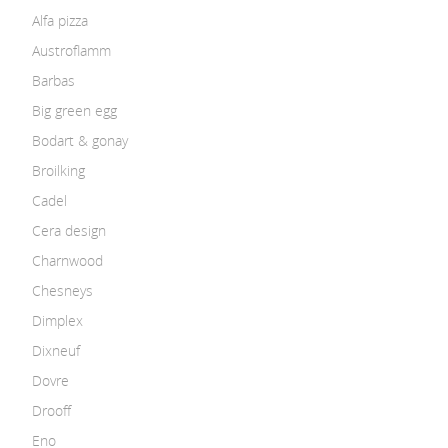
Alfa pizza
Austroflamm
Barbas
Big green egg
Bodart & gonay
Broilking
Cadel
Cera design
Charnwood
Chesneys
Dimplex
Dixneuf
Dovre
Drooff
Eno