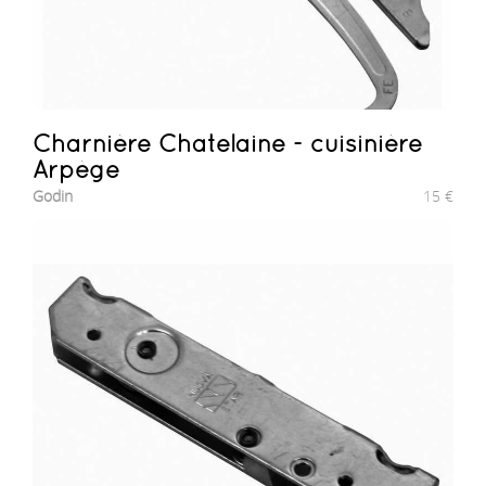
Charnière Chatelaine - cuisinière
Arpège
Godin
15
€