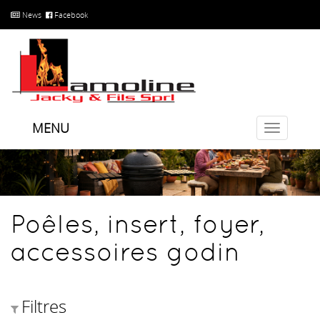
News
Facebook
MENU
Toggle
navigatio
Poêles, insert, foyer,
accessoires godin
Filtres