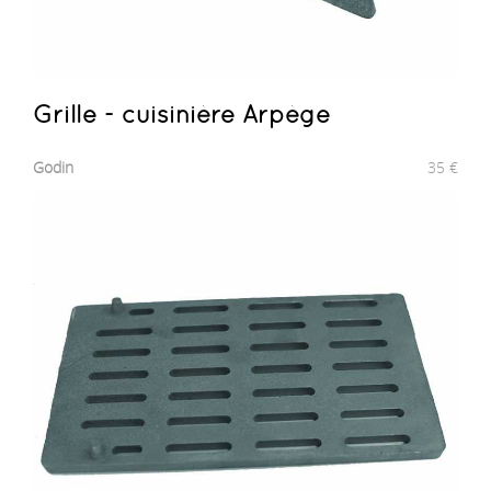
Grille - cuisinière Arpège
Godin
35
€