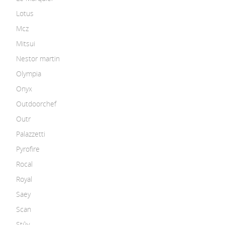
Lotus
Mcz
Mitsui
Nestor martin
Olympia
Onyx
Outdoorchef
Outr
Palazzetti
Pyrofire
Rocal
Royal
Saey
Scan
Stûv