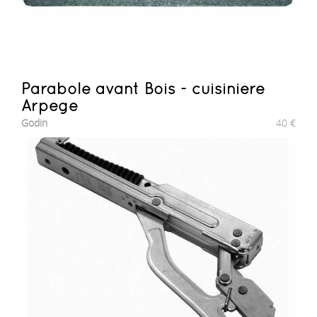
Parabole avant Bois - cuisinière
Arpège
Godin
40
€