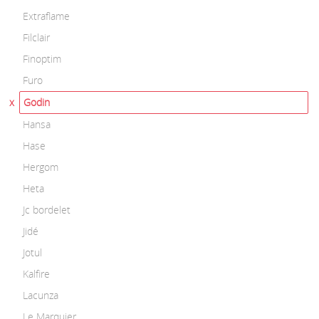
Extraflame
Filclair
Finoptim
Furo
Godin
Hansa
Hase
Hergom
Heta
Jc bordelet
Jidé
Jotul
Kalfire
Lacunza
Le Marquier