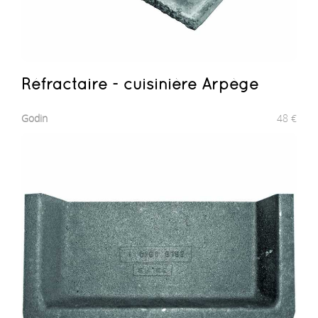
Réfractaire - cuisinière Arpège
Godin
48
€