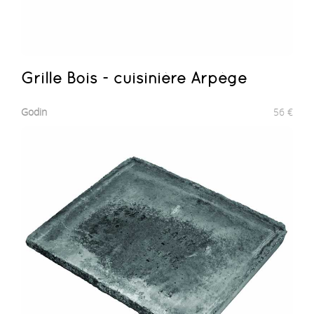
Grille Bois - cuisinière Arpège
Godin
56
€