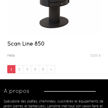
Scan Line 850
Heta
3335
€
1
2
3
4
5
»
A propos
Spécialiste des poêles, cheminées, cuisinières et équipements de
jardin (serres et barbecues), Lamoline met tout son savoir-faire et