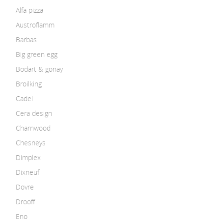
Alfa pizza
Austroflamm
Barbas
Big green egg
Bodart & gonay
Broilking
Cadel
Cera design
Charnwood
Chesneys
Dimplex
Dixneuf
Dovre
Drooff
Eno