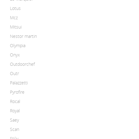
Lotus
Mcz
Mitsui
Nestor martin
Olympia
Onyx
Outdoorchef
Outr
Palazzetti
Pyrofire
Rocal
Royal
Saey
Scan
Stûv