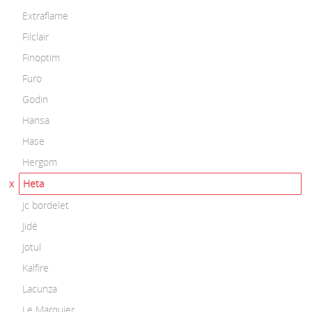
Extraflame
Filclair
Finoptim
Furo
Godin
Hansa
Hase
Hergom
Heta
Jc bordelet
Jidé
Jotul
Kalfire
Lacunza
Le Marquier