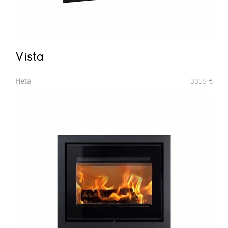
Vista
Heta
3355
€