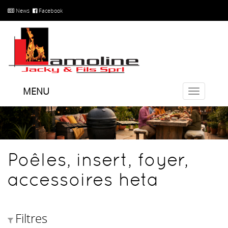
News
Facebook
MENU
Toggle
navigatio
Poêles, insert, foyer,
accessoires heta
Filtres