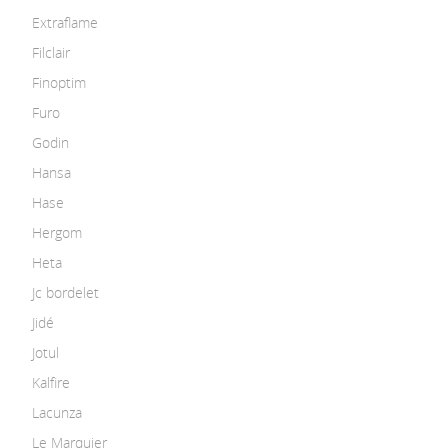
Extraflame
Filclair
Finoptim
Furo
Godin
Hansa
Hase
Hergom
Heta
Jc bordelet
Jidé
Jotul
Kalfire
Lacunza
Le Marquier