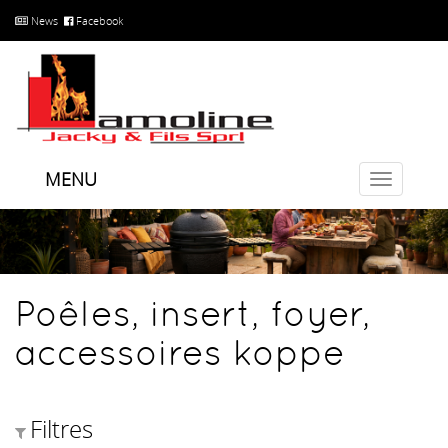
News
Facebook
MENU
Toggle
navigatio
Poêles, insert, foyer,
accessoires koppe
Filtres