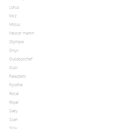
Lotus
Mcz
Mitsui
Nestor martin
Olympia
Onyx
Outdoorchef
Outr
Palazzetti
Pyrofire
Rocal
Royal
Saey
Scan
Stûv