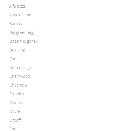
Alfa pizza
Austroflamm
Barbas
Big green egg
Bodart & gonay
Broilking
Cadel
Cera design
Charnwood
Chesneys
Dimplex
Dixneuf
Dovre
Drooff
Eno