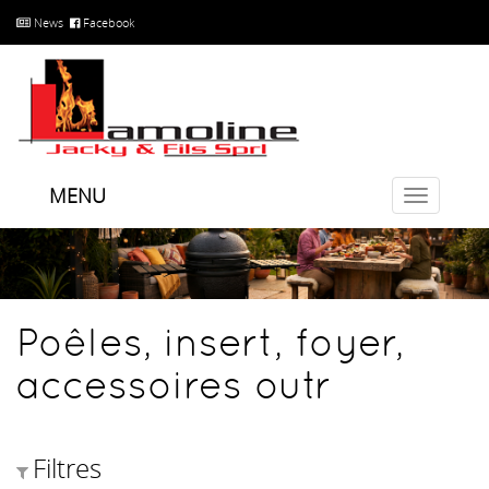
News
Facebook
MENU
Toggle
navigatio
Poêles, insert, foyer,
accessoires outr
Filtres