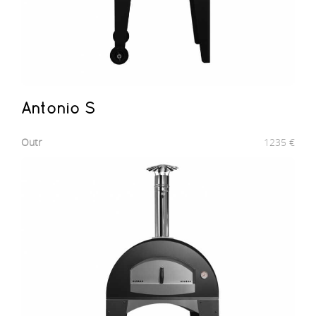
Antonio S
Outr
1235
€