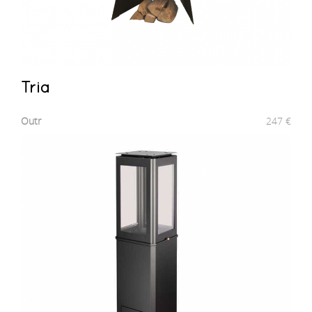
Tria
Outr
247
€