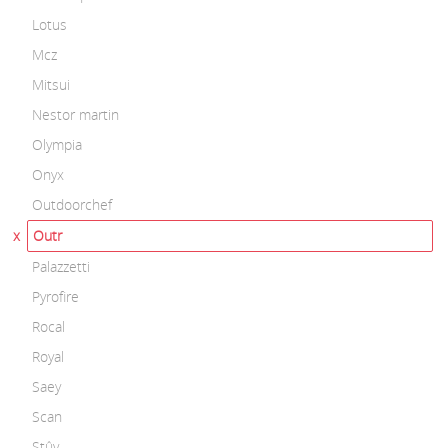
Lotus
Mcz
Mitsui
Nestor martin
Olympia
Onyx
Outdoorchef
Outr
Palazzetti
Pyrofire
Rocal
Royal
Saey
Scan
Stûv