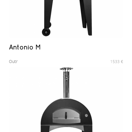
Antonio M
Outr
1533
€