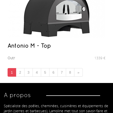
Antonio M - Top
Outr
1339
€
1
2
3
4
5
6
7
8
»
A propos
Spécialiste des poêles, cheminées, cuisinières et équipements de
jardin (serres et barbecues), Lamoline met tout son savoir-faire et