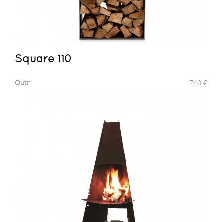
Square 110
Outr
740
€