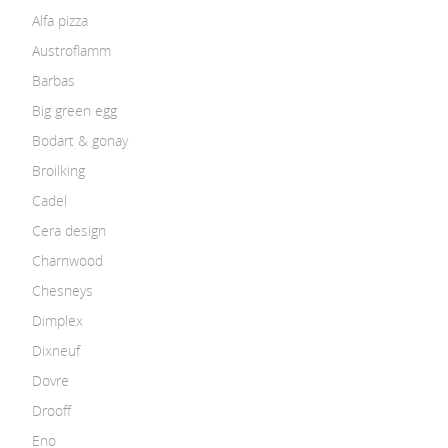
Alfa pizza
Austroflamm
Barbas
Big green egg
Bodart & gonay
Broilking
Cadel
Cera design
Charnwood
Chesneys
Dimplex
Dixneuf
Dovre
Drooff
Eno