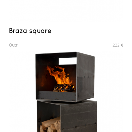
Braza square
Outr
222
€