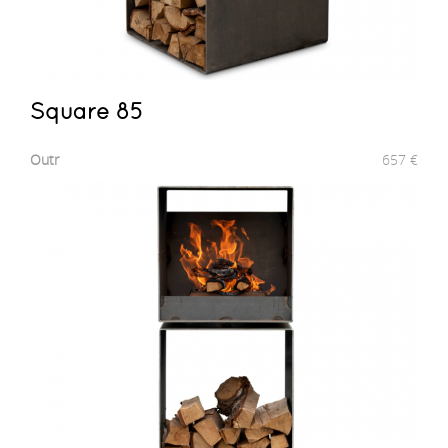
Square 85
Outr
657
€