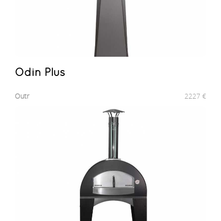
Odin Plus
Outr
2227
€