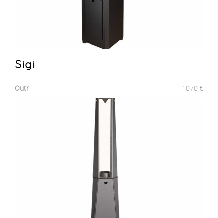
Sigi
Outr
1070
€