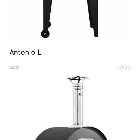
Antonio L
Outr
1798
€