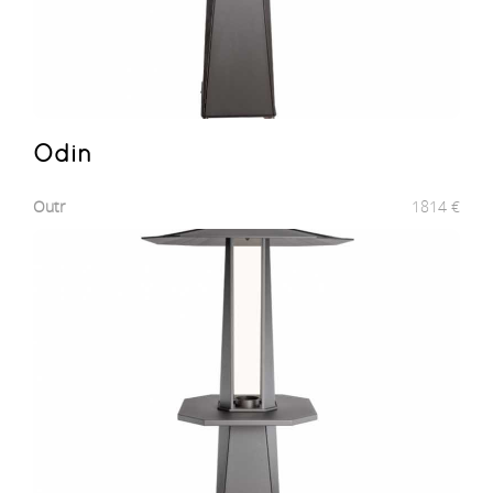
Odin
Outr
1814
€