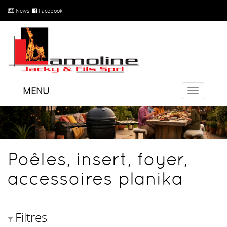
News
Facebook
MENU
Toggle
navigatio
Poêles, insert, foyer,
accessoires planika
Filtres