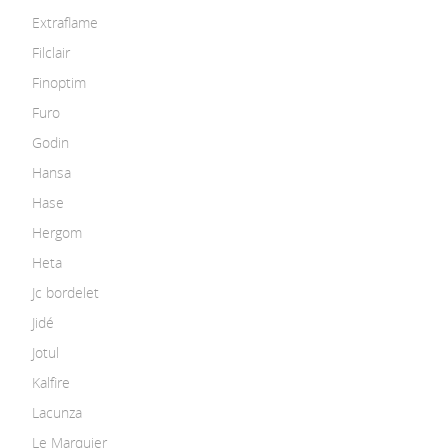
Extraflame
Filclair
Finoptim
Furo
Godin
Hansa
Hase
Hergom
Heta
Jc bordelet
Jidé
Jotul
Kalfire
Lacunza
Le Marquier