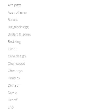
Alfa pizza
Austroflamm
Barbas
Big green egg
Bodart & gonay
Broilking
Cadel
Cera design
Charnwood
Chesneys
Dimplex
Dixneuf
Dovre
Drooff
Eno