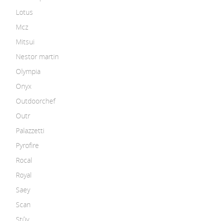
Lotus
Mcz
Mitsui
Nestor martin
Olympia
Onyx
Outdoorchef
Outr
Palazzetti
Pyrofire
Rocal
Royal
Saey
Scan
Stûv