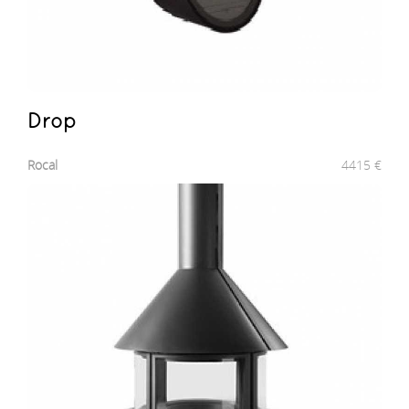
Drop
Rocal
4415
€