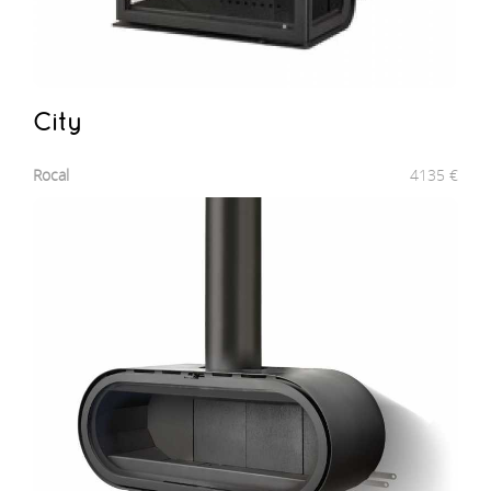
City
Rocal
4135
€