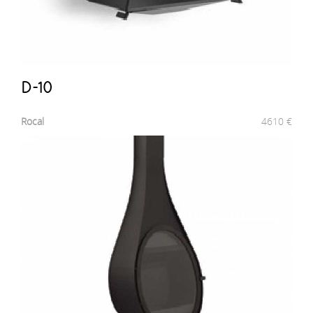
D-10
Rocal
4610
€