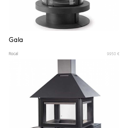
Gala
Rocal
9950
€