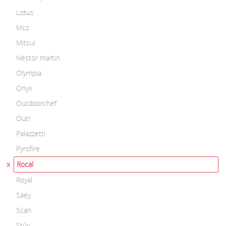
Lotus
Mcz
Mitsui
Nestor martin
Olympia
Onyx
Outdoorchef
Outr
Palazzetti
Pyrofire
Rocal
Royal
Saey
Scan
Stûv