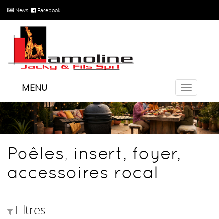
News
Facebook
MENU
Toggle
navigatio
Poêles, insert, foyer,
accessoires rocal
Filtres