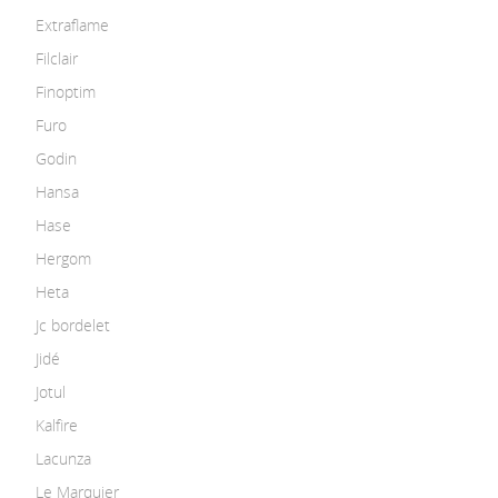
Extraflame
Filclair
Finoptim
Furo
Godin
Hansa
Hase
Hergom
Heta
Jc bordelet
Jidé
Jotul
Kalfire
Lacunza
Le Marquier