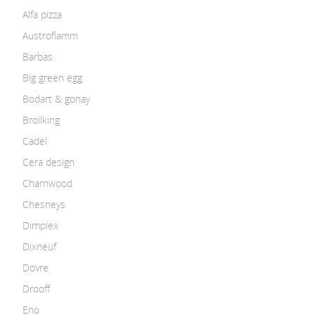
Alfa pizza
Austroflamm
Barbas
Big green egg
Bodart & gonay
Broilking
Cadel
Cera design
Charnwood
Chesneys
Dimplex
Dixneuf
Dovre
Drooff
Eno