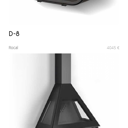
D-8
Rocal
4045
€