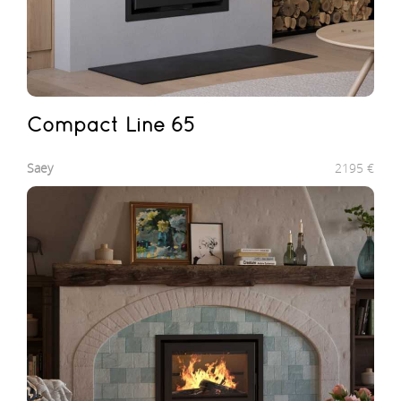
Compact Line 65
Saey
2195
€