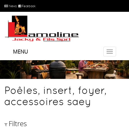
News
Facebook
MENU
Toggle
navigatio
Poêles, insert, foyer,
accessoires saey
Filtres