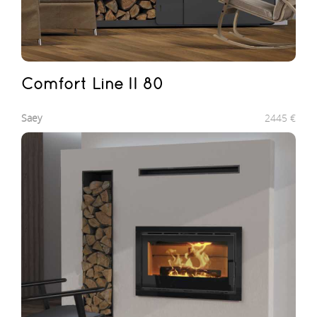
Comfort Line II 80
Saey
2445
€