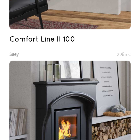
Comfort Line II 100
Saey
2985
€