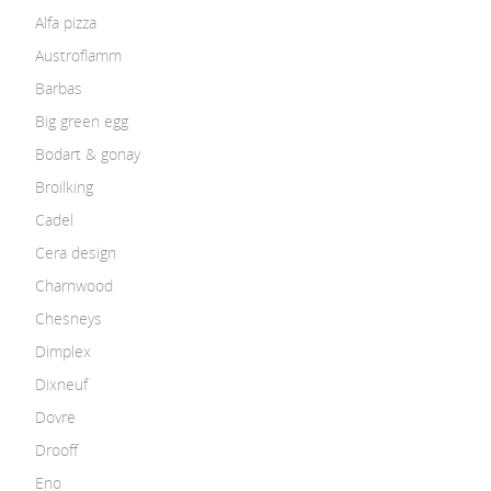
Alfa pizza
Austroflamm
Barbas
Big green egg
Bodart & gonay
Broilking
Cadel
Cera design
Charnwood
Chesneys
Dimplex
Dixneuf
Dovre
Drooff
Eno