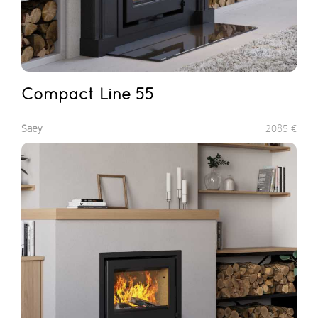
Compact Line 55
Saey
2085
€