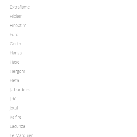
Extraflame
Filclair
Finoptim
Furo
Godin
Hansa
Hase
Hergom
Heta
Jc bordelet
Jidé
Jotul
Kalfire
Lacunza
Le Marquier