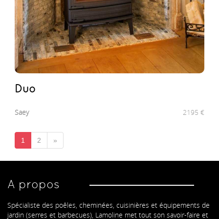
Duo
Saey
2195
€
1
2
»
A propos
Spécialiste des poêles, cheminées, cuisinières et équipements de
jardin (serres et barbecues), Lamoline met tout son savoir-faire et