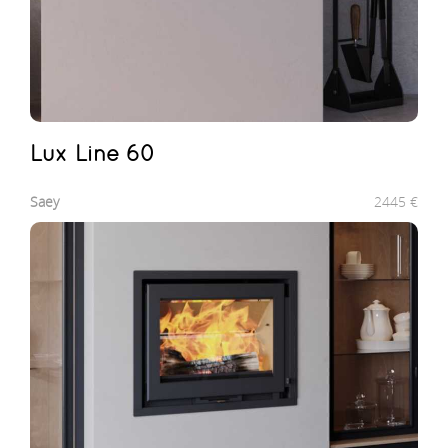
Lux Line 60
Saey
2445
€