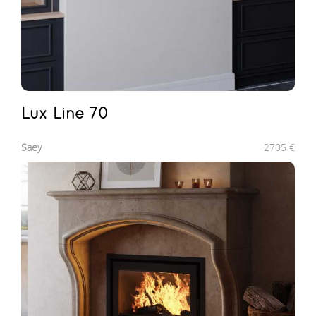
Lux Line 70
Saey
2705
€