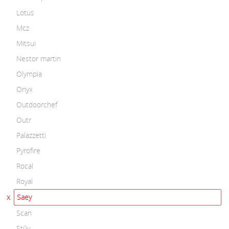
Lotus
Mcz
Mitsui
Nestor martin
Olympia
Onyx
Outdoorchef
Outr
Palazzetti
Pyrofire
Rocal
Royal
Saey
Scan
Stûv