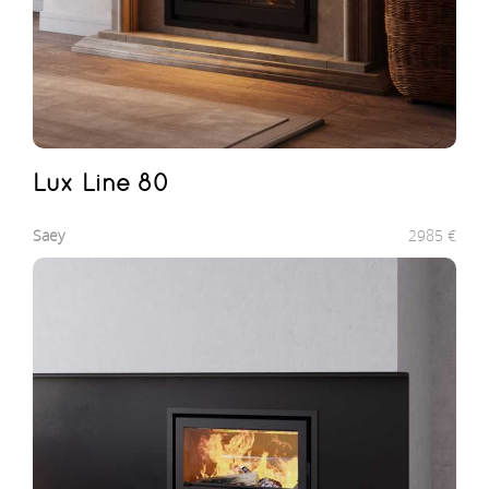
Lux Line 80
Saey
2985
€