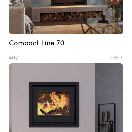
Compact Line 70
Saey
2340
€