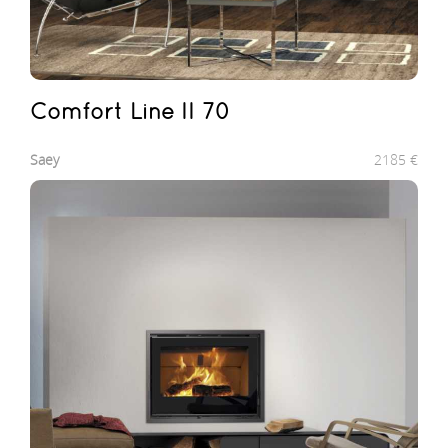
Comfort Line II 70
Saey
2185
€