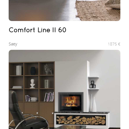
Comfort Line II 60
Saey
1875
€