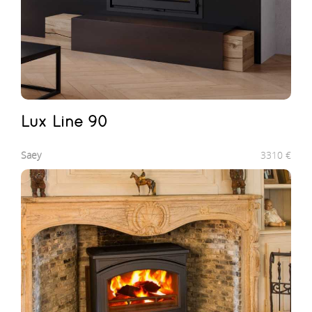
Lux Line 90
Saey
3310
€