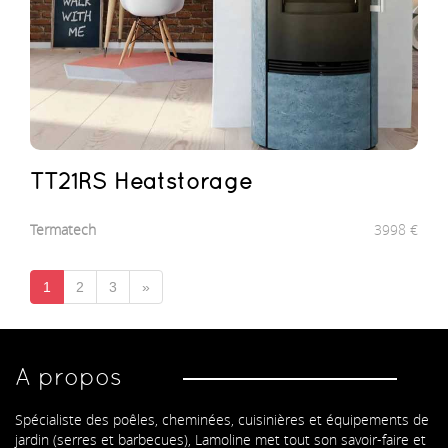
TT21RS Heatstorage
Termatech
3998
€
1
2
3
»
A propos
Spécialiste des poêles, cheminées, cuisinières et équipements de
jardin (serres et barbecues), Lamoline met tout son savoir-faire et