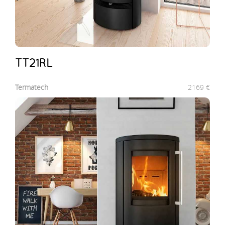
TT21RL
Termatech
2169
€