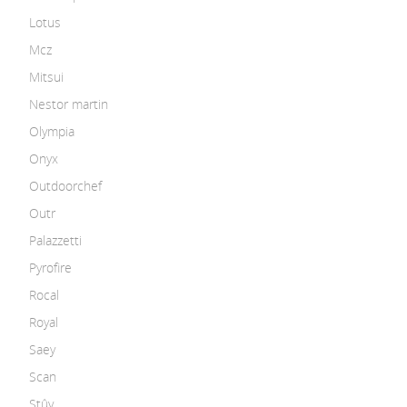
Lotus
Mcz
Mitsui
Nestor martin
Olympia
Onyx
Outdoorchef
Outr
Palazzetti
Pyrofire
Rocal
Royal
Saey
Scan
Stûv