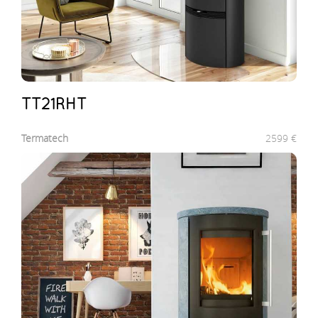
TT21RHT
Termatech
2599
€