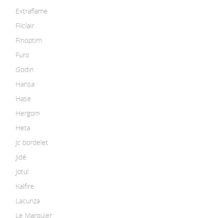
Extraflame
Filclair
Finoptim
Furo
Godin
Hansa
Hase
Hergom
Heta
Jc bordelet
Jidé
Jotul
Kalfire
Lacunza
Le Marquier