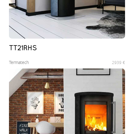
TT21RHS
Termatech
2939
€