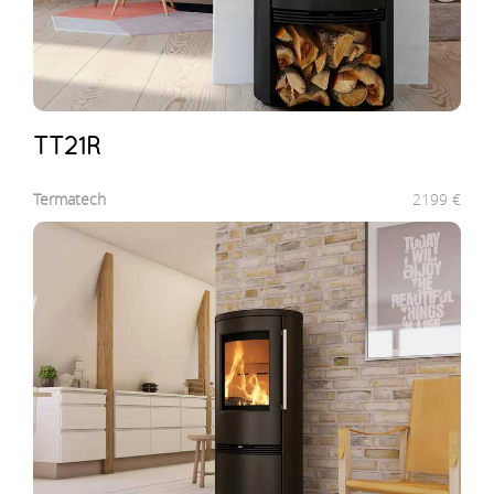
TT21R
Termatech
2199
€