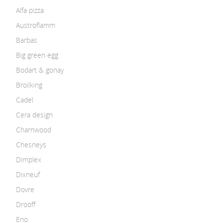
Alfa pizza
Austroflamm
Barbas
Big green egg
Bodart & gonay
Broilking
Cadel
Cera design
Charnwood
Chesneys
Dimplex
Dixneuf
Dovre
Drooff
Eno