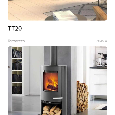
TT20
Termatech
2049
€