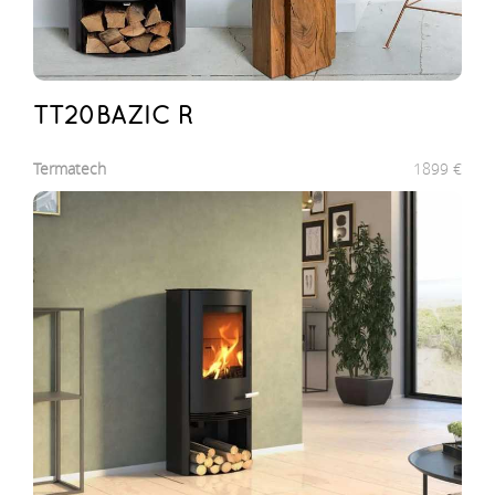
TT20BAZIC R
Termatech
1899
€