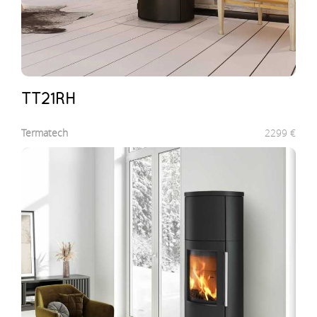
TT21RH
Termatech
2299
€