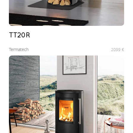
TT20R
Termatech
2099
€