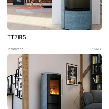
TT21RS
Termatech
2799
€