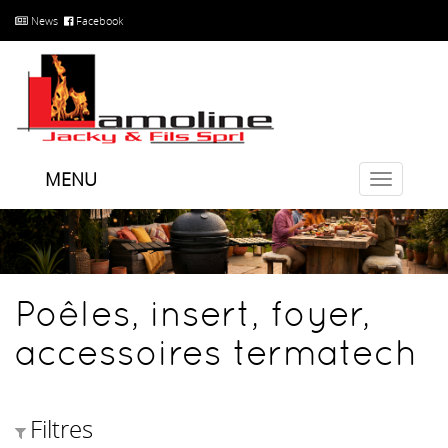
News
Facebook
MENU
Toggle
navigatio
Poêles, insert, foyer,
accessoires termatech
Filtres