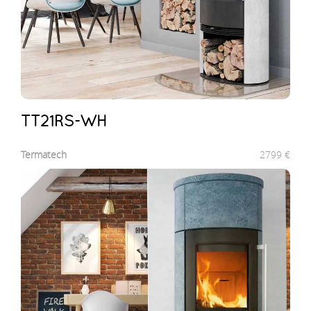
TT21RS-WH
Termatech
2799
€