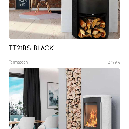
TT21RS-BLACK
Termatech
2799
€