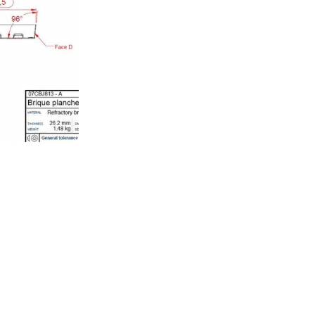
 et non contractuels. Ils
e. Sous réserve
ion âgé de plus de 10
rdonnées
Liens rapides