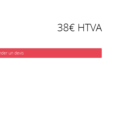
38€ HTVA
der un devis