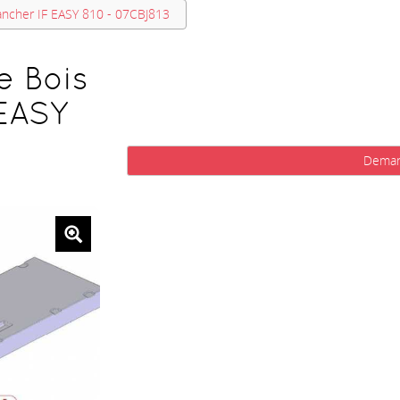
ancher IF EASY 810 - 07CBJ813
e Bois
 EASY
Deman