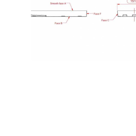
21 % TVA :
46 €
Les prix ainsi que les modèles publiés sur ce site le sont à titre indicatif
peuvent être sujets à modification sans notification préalable.
Nos conditions générales de vente sont disponibles sur simple demand
d'erreur d'encodage ou d'omission.
* Tva de 6% pour tout appareil installé par nos soins dans une habitat
ans. Pour tout autre cas, la TVA est de 21%.
A propos
Coo