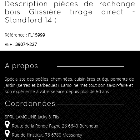
Description pièces de rechange
bois Glissière tirage direct -
Standford 14 :
Référence :
FL15999
REF :
39074-227
A propos
Spécialiste des poêles, cheminées, cuisinières et équipements de
jardin (serres et barbecues), Lamoline met tout son savoir-faire et
son expérience à votre service depuis plus de 50 ans.
Coordonnées
SPRL LAMOLINE Jacky & Fils
Route de la Ronde Fagne 28 6640 Bercheux
Rue de l'Institut, 78 6780 Messancy