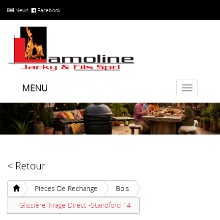
News
Facebook
MENU
Toggle
navigatio
< Retour
Pièces De Rechange
Bois
Glissière Tirage Direct -Standford 14