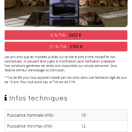
6 % TVA :
2422 €
21 % TVA :
2765 €
Les prix ainsi que les modèles publiés sur ce site le sont à titre indicatif et non
contractuels. Ils peuvent être sujets à modification sans notification préalable.
Nos conditions générales de vente sont disponibles sur simple demande. Sous
réserve d'erreur d'encodage ou d'omission.
* Tva de 6% pour tout appareil installé par nos soins dans une habitation âgé de plus
de 10 ans. Pour tout autre cas, la TVA est de 21%.
Infos techniques
Puissance nominale (KW) :
10
Puissance min/max (KW) :
12