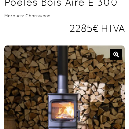
Poêles Bois Aire E 300
Marques:
Charnwood
2285€ HTVA