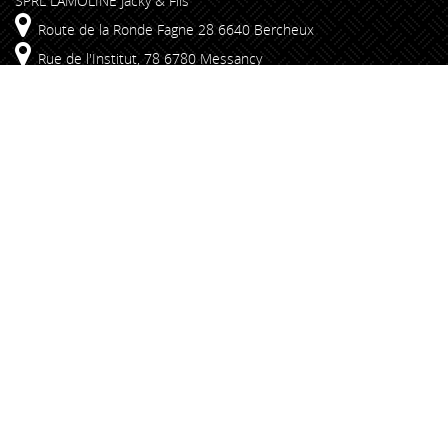
SPRL LAMOLINE Jacky & Fils
Route de la Ronde Fagne 28 6640 Bercheux
Rue de l'Institut, 78 6780 Messancy
+32 61 25 54 85
info@lamoline.be
Liens rapides
Insert & Foyers
Poêles
Promotions
Conseils
Réalisations
Restez branché
Souscrivez à notre newsletter
Parcourez nos news
Visitez notre page Facebook
Lamoline Copyright 2026 -
Site réalisé par julien-motch.lu
-
Conditions générales de vente
-
Mentions légales
-
Politique de
confidentialité