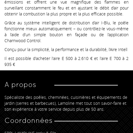
émissions et offrent une vue magnifique des flammes en
surveillant constamment le feu et en ajustant le débit d’air pour
obtenir la combustion la plus propre et la plus efficace possible.
Grâce au système intelligent de distribution d’air I-Blu, le poêle
fonctionne mieux automatiquement – ou contrôlez-le vous-même
à l’aide d’un simple bouton en façade ou de l’application
Charnwood Control.
Conçu pour la simplicité, la performance et la durabilité, l’Aire Intell
Il est possible d'acheter l'aire E 500 à 2.610 € et l'aire E 700 à 2
935 €
A propos
Spécialiste des poêles, cheminées, cuisinières et équipements de
jardin (serres et barbecues), Lamoline met tout son savoir-faire et
son expérience à votre service depuis plus de 50 ans.
Coordonnées