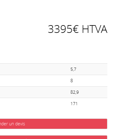
3395€ HTVA
5,7
8
82,9
171
der un devis