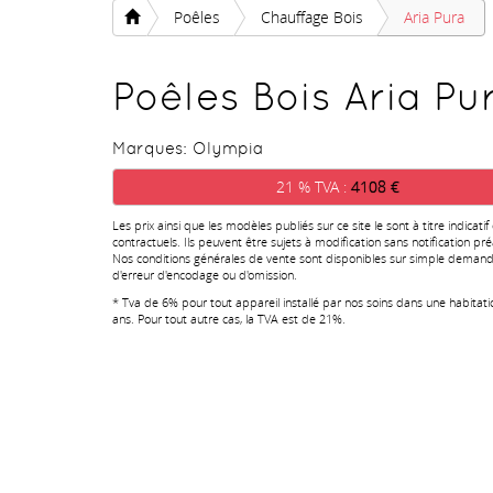
Poêles
Chauffage Bois
Aria Pura
Poêles Bois Aria Pu
Marques:
Olympia
21 % TVA :
4108 €
Les prix ainsi que les modèles publiés sur ce site le sont à titre indicatif
contractuels. Ils peuvent être sujets à modification sans notification pré
Nos conditions générales de vente sont disponibles sur simple demand
d'erreur d'encodage ou d'omission.
* Tva de 6% pour tout appareil installé par nos soins dans une habitat
ans. Pour tout autre cas, la TVA est de 21%.