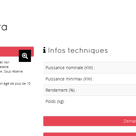
ra
Infos techniques
 et non
alable.
Puissance nominale (KW) :
e. Sous réserve
Puissance min/max (KW) :
ion âgé de plus de 10
Rendement (%) :
Poids (kg) :
Deman