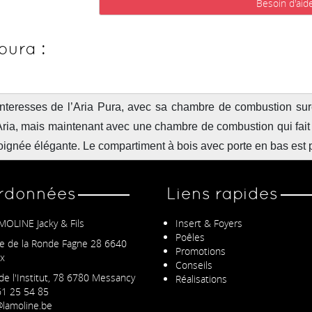
Besoin d'aid
pura :
teresses de l’Aria Pura, avec sa chambre de combustion surél
ria, mais maintenant avec une chambre de combustion qui fait
ignée élégante. Le compartiment à bois avec porte en bas est p
rdonnées
Liens rapides
MOLINE Jacky & Fils
Insert & Foyers
Poêles
e de la Ronde Fagne 28 6640
Promotions
x
Conseils
de l'Institut, 78 6780 Messancy
Réalisations
1 25 54 85
lamoline.be