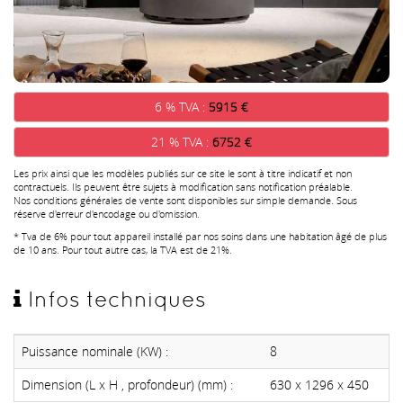
6 % TVA :
5915 €
21 % TVA :
6752 €
Les prix ainsi que les modèles publiés sur ce site le sont à titre indicatif et non
contractuels. Ils peuvent être sujets à modification sans notification préalable.
Nos conditions générales de vente sont disponibles sur simple demande. Sous
réserve d'erreur d'encodage ou d'omission.
* Tva de 6% pour tout appareil installé par nos soins dans une habitation âgé de plus
de 10 ans. Pour tout autre cas, la TVA est de 21%.
Infos techniques
Puissance nominale (KW) :
8
Dimension (L x H , profondeur) (mm) :
630 x 1296 x 450