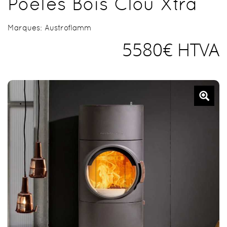
Poêles Bois Clou Xtra
Marques:
Austroflamm
5580€ HTVA