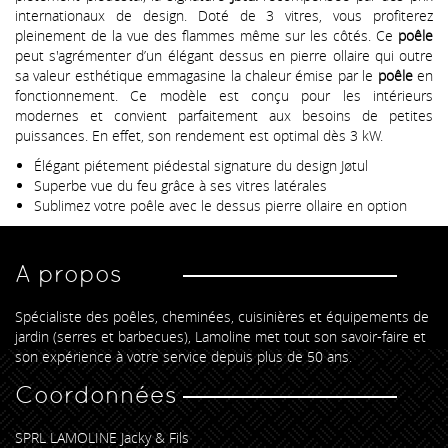
internationaux de design. Doté de 3 vitres, vous profiterez
pleinement de la vue des flammes même sur les côtés. Ce
poêle
peut s'agrémenter d’un élégant dessus en pierre ollaire qui outre
sa valeur esthétique emmagasine la chaleur émise par le
poêle
en
fonctionnement. Ce modèle est conçu pour les intérieurs
modernes et convient parfaitement aux besoins de petites
puissances. En effet, son rendement est optimal dès 3 kW.
Élégant piétement piédestal signature du design Jøtul
Superbe vue du feu grâce à ses vitres latérales
Sublimez votre poêle avec le dessus pierre ollaire en option
A propos
Spécialiste des poêles, cheminées, cuisinières et équipements de
jardin (serres et barbecues), Lamoline met tout son savoir-faire et
son expérience à votre service depuis plus de 50 ans.
Coordonnées
SPRL LAMOLINE Jacky & Fils