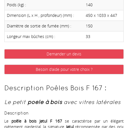
Poids (kg) :
140
Dimension (L x H , profondeur) (mm) :
450 x 1033 x 447
Diamètre de sortie de fumée (mm) :
150
Longeur max bûches (cm) :
33
Demander un devis
Besoin d'aide pour votre choix ?
Description Poêles Bois F 167 :
Le petit
poêle à bois
avec vitres latérales
Description
Le
poêle à bois Jøtul F 167
se caractérise par un élégant
piétement piedestal, la signature
Jøtul
récompensée par des prix