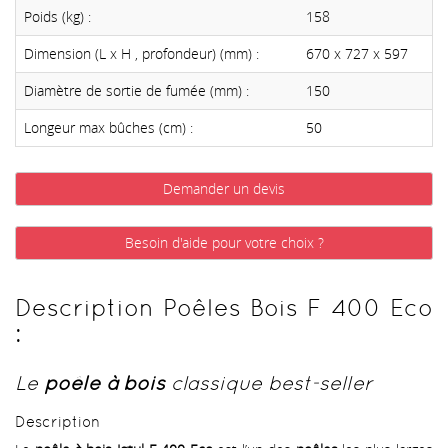
Poids (kg) :
158
Dimension (L x H , profondeur) (mm) :
670 x 727 x 597
Diamètre de sortie de fumée (mm) :
150
Longeur max bûches (cm) :
50
Demander un devis
Besoin d'aide pour votre choix ?
Description Poêles Bois F 400 Eco
:
Le
poêle à bois
classique best-seller
Description