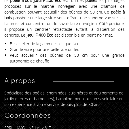
Le
poêle à bois Jøtul F 400 Eco
est l’un des
poêles
les plus larges
proposés sur le marché norvégien avec une chambre de
combustion pouvant accueillir des bûches de 50 cm. Ce
poêle à
bois
possède une large vitre vous offrant une superbe vue sur les
flammes et concentre tout le savoir faire norvégien. Côté pratique,
il propose un cendrier rétractable évitant la dispersion des
cendres. Le
Jøtul F 400 Eco
est disponible en peint noir mat.
Best-seller de la gamme classique Jøtul
Grande vitre pour une belle vue du feu
Peut accueillir des bûches de 50 cm pour une grande
autonomie de chauffe
A propos
Spécialiste des poêles, cheminées, cuisinières et équipements de
jardin (serres et barbecues), Lamoline met tout son savoir-faire et
son expérience à votre service depuis plus de 50 ans.
Coordonnées
SPRL LAMOLINE Jacky & Fils