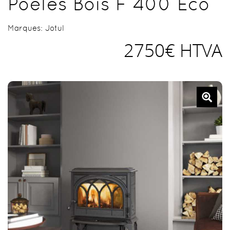
Poêles Bois F 400 Eco
Marques:
Jotul
2750€ HTVA