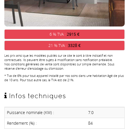
6 % TVA :
2915 €
21 % TVA :
3328 €
Les prix ainsi que les modèles publiés sur ce site le sont à titre indicatif et non
contractuels. Ils peuvent être sujets à modification sans notification préalable.
Nos conditions générales de vente sont disponibles sur simple demande. Sous
réserve d'erreur d'encodage ou d'omission.
* Tva de 6% pour tout appareil installé par nos soins dans une habitation âgé de plus
de 10 ans. Pour tout autre cas, la TVA est de 21%.
Infos techniques
Puissance nominale (KW) :
7.0
Rendement (%) :
84